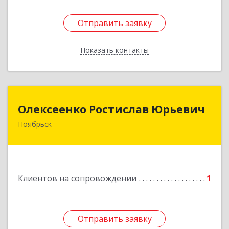
Отправить заявку
Отправить заявку
Показать контакты
Назад
Олексеенко Ростислав Юрьевич
Олексеенко Ростислав Юрьевич
Ноябрьск
629804, Ямало-Ненецкий АО, Ноябрьск г,
УТАДС п, дом № 84, кв.2
Подробнее
Клиентов на сопровождении
1
Отправить заявку
Отправить заявку