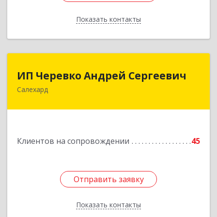
Показать контакты
Назад
ИП Черевко Андрей Сергеевич
ИП Черевко Андрей Сергеевич
Салехард
629003, Ямало-Ненецкий АО, Салехард г,
Маяковского ул, дом № 44, этаж 2
Подробнее
Клиентов на сопровождении
45
Отправить заявку
Отправить заявку
Показать контакты
Назад