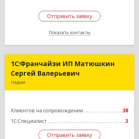
Отправить заявку
Отправить заявку
Показать контакты
Назад
1С:Франчайзи ИП Матюшкин
1С:Франчайзи ИП Матюшкин
Сергей Валерьевич
Сергей Валерьевич
Надым
629730, Ямало-Ненецкий АО, Надым г, ул.
Зверева, дом № 47, кв.28
Клиентов на сопровождении
38
Подробнее
1С:Специалист
3
Отправить заявку
Отправить заявку