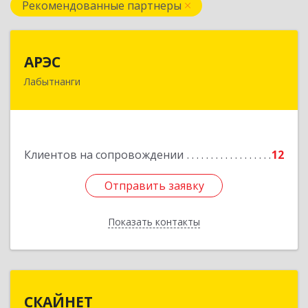
Рекомендованные партнеры
АРЭС
АРЭС
Лабытнанги
629400, Ямало-Ненецкий АО, Лабытнанги г,
Дзержинского ул, дом № 8, кв.62
Подробнее
Клиентов на сопровождении
12
Отправить заявку
Отправить заявку
Показать контакты
Назад
СКАЙНЕТ
СКАЙНЕТ