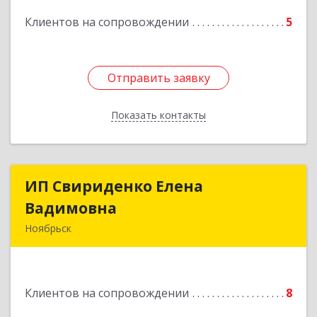
Подробнее
Клиентов на сопровождении
5
Отправить заявку
Отправить заявку
Показать контакты
Назад
ИП Свириденко Елена
ИП Свириденко Елена
Вадимовна
Вадимовна
Ноябрьск
629805, ЯНАО, Тюменская обл., г Ноябрьск,
ул.Магистральная д.65 ,кв.23
Клиентов на сопровождении
8
Подробнее