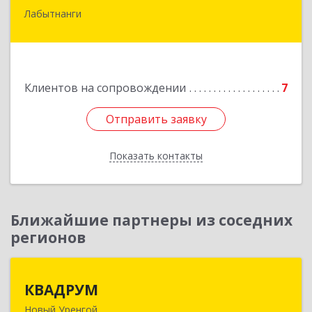
Лабытнанги
629400, Ямало-Ненецкий АО, Лабытнанги г,
Школьная ул, дом № 20, кв.37
Подробнее
Клиентов на сопровождении
7
Отправить заявку
Отправить заявку
Показать контакты
Назад
Ближайшие партнеры из соседних
регионов
КВАДРУМ
КВАДРУМ
Новый Уренгой