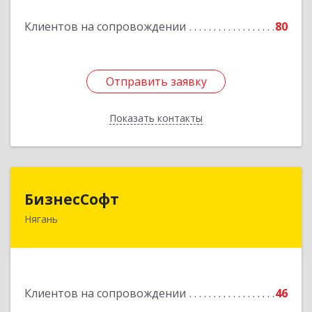
Подробнее
Клиентов на сопровождении
80
Отправить заявку
Отправить заявку
Показать контакты
Назад
БизнесСофт
БизнесСофт
Нягань
628181, Ханты-Мансийский Автономный округ
- Югра АО, Нягань г, 2-й мкр, дом № 24, кв.15
Подробнее
Клиентов на сопровождении
46