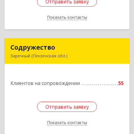
Отправить заявку
Отправить заявку
Показать контакты
Назад
Содружество
Содружество
Заречный (Пензенская обл.)
442962, Пензенская обл, Заречный г,
Промышленная ул, дом № 25
Клиентов на сопровождении
55
Подробнее
Отправить заявку
Отправить заявку
Показать контакты
Назад