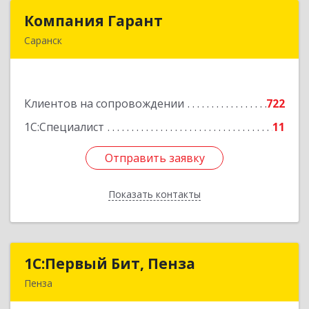
Компания Гарант
Компания Гарант
Саранск
430005, Мордовия Респ, Саранск г,
Большевистская ул, дом № 60, этаж 4 оф.7
Клиентов на сопровождении
722
Подробнее
1С:Специалист
11
Отправить заявку
Отправить заявку
Показать контакты
Назад
1С:Первый Бит, Пенза
1С:Первый Бит, Пенза
Пенза
440000, Пензенская обл, Пенза г, Московская