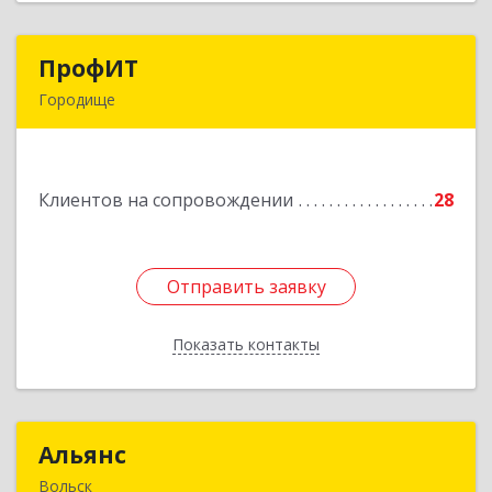
ПрофИТ
ПрофИТ
Городище
442310, Пензенская обл, Городищенский р-н,
Городище г, Комсомольская ул, дом № 29, оф.20
Клиентов на сопровождении
28
Подробнее
Отправить заявку
Отправить заявку
Показать контакты
Назад
Альянс
Альянс
Вольск