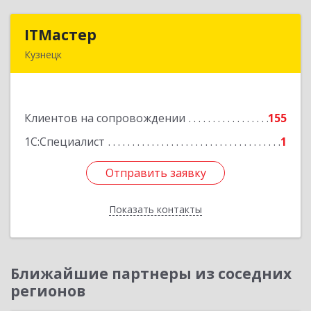
ITМастер
ITМастер
Кузнецк
442537, Пензенская обл, Кузнецк г, Белинского
ул, дом № 82, ДЦ"Сфера", оф.15
Клиентов на сопровождении
155
Подробнее
1С:Специалист
1
Отправить заявку
Отправить заявку
Показать контакты
Назад
Ближайшие партнеры из соседних
регионов