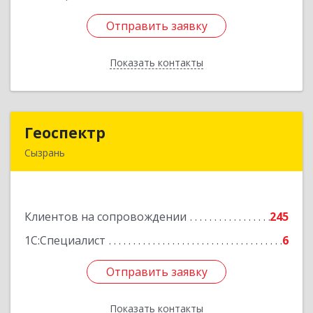
Отправить заявку
Отправить заявку
Показать контакты
Назад
Геоспектр
Геоспектр
Сызрань
446001, Самарская обл, Сызрань г, Кирова ул,
дом № 46
Клиентов на сопровождении
245
Подробнее
1С:Специалист
6
Отправить заявку
Отправить заявку
Показать контакты
Назад