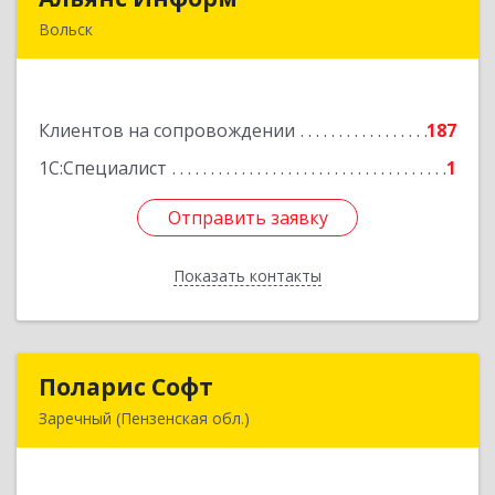
Вольск
412906, Саратовская обл, Вольск г,
Чернышевского ул, дом № 73А
Клиентов на сопровождении
187
Подробнее
1С:Специалист
1
Отправить заявку
Отправить заявку
Показать контакты
Назад
Поларис Софт
Поларис Софт
Заречный (Пензенская обл.)
442960, Пензенская обл, Заречный г,
В.В.Демакова проезд, дом № 5, кв.303