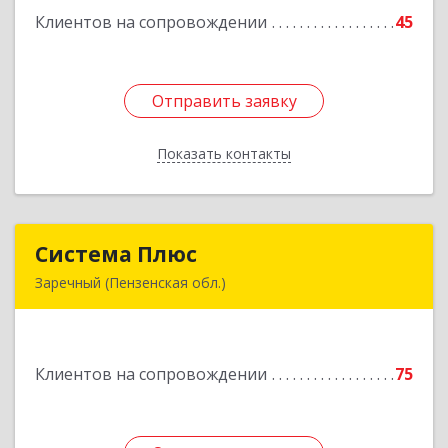
Клиентов на сопровождении
45
Подробнее
Отправить заявку
Отправить заявку
Показать контакты
Назад
Система Плюс
Система Плюс
Заречный (Пензенская обл.)
442960, Пензенская обл, Заречный г,
Комсомольская ул, дом № 1-205
Клиентов на сопровождении
75
Подробнее