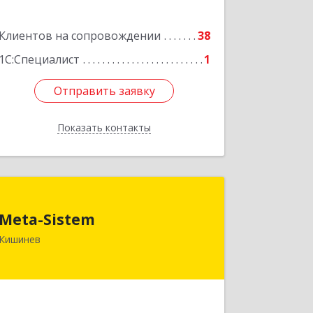
Подробнее
Клиентов на сопровождении
38
1С:Специалист
1
Отправить заявку
Отправить заявку
Показать контакты
Назад
Meta-Sistem
Meta-Sistem
Республика Молдова, MD-2060,
Кишинев
Республика Молдова, г. Кишинев, ул.
Куза-Водэ, 44.
Подробнее