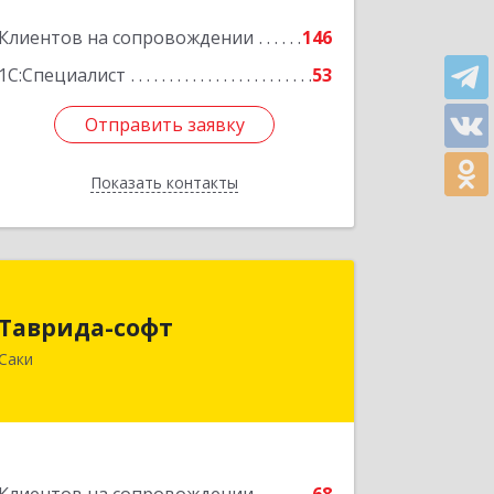
Клиентов на сопровождении
146
1С:Специалист
53
Отправить заявку
Отправить заявку
Показать контакты
Назад
Таврида-софт
Таврида-софт
296574, Крым Респ, м.р-н Сакский с.п.
Саки
Новофедоровское, Новофедоровка
пгт, 30 Авиаполка ул, дом № 10
Подробнее