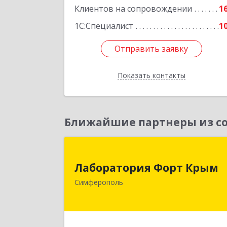
Клиентов на сопровождении
1
1С:Специалист
1
Отправить заявку
Отправить заявку
Показать контакты
Назад
Ближайшие партнеры из со
Лаборатория Форт Кры
Лаборатория Форт Крым
295034, Крым Респ, Симферополь г
Симферополь
Киевская ул, дом № 79, оф.90
Подробне