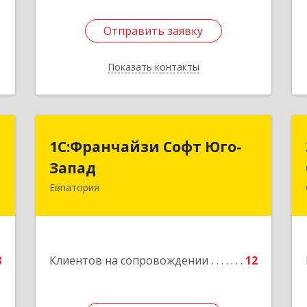
Отправить заявку
Отправить заявку
Показать контакты
Назад
"
1С:Франчайзи Софт Юго-
1С:Франчайзи Софт Юго-
Запад
Запад
а
0
Евпатория
297407, Крым Респ, Евпатория г,
Победы пр-кт, дом № 13, кв.45
е
Подробнее
8
Клиентов на сопровождении
12