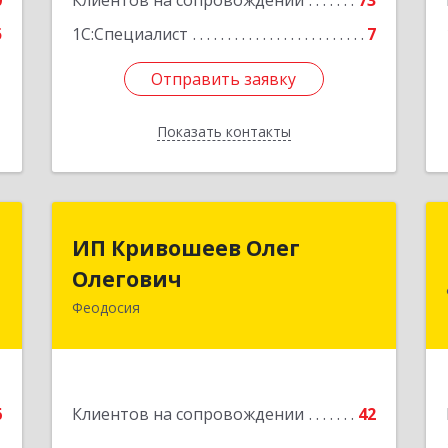
0
Клиентов на сопровождении
73
5
1С:Специалист
7
Отправить заявку
Отправить заявку
Показать контакты
Назад
П
ИП Кривошеев Олег
ИП Кривошеев Олег
а
Олегович
Олегович
)
Феодосия
Подробнее
4
е
6
Клиентов на сопровождении
42