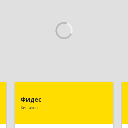
S
Фидес
Фидес
.
МОЛДОВА, РЕСПУБЛИКА , MD-2008,
Кишинев
4
г.Кишинев, ул.Василе Лупу, 34/1, кв.37
е
Подробнее