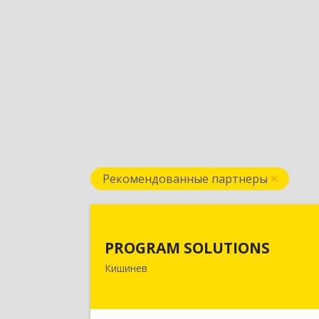
Рекомендованные партнеры
PROGRAM SOLUTION
PROGRAM SOLUTIONS
МОЛДОВА, РЕСПУБЛИКА , МД2038, г
Кишинев
Кишинев, ул. Н.Зелински 31, оф.4
Подробне