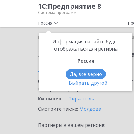
1С:Предприятие 8
Система программ
Россия
Пр
Главная
Сервисы ИТС
1С:Бизнес-сеть. Торгова
Информация на сайте будет
отображаться для региона
Заказать 1С:Бизнес-с
Россия
в Кишиневе
Да, все верно
Ознакомьтесь с информационными карт
Выбрать другой
внедрение продукта.
Кишинев
Тирасполь
Смотрите также:
Молдова
Партнеры в вашем регионе: