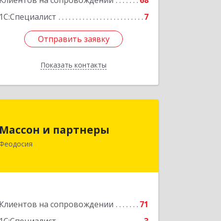
Клиентов на сопровождении
68
1С:Специалист
7
Отправить заявку
Отправить заявку
Показать контакты
Назад
Массон и партнеры
Массон и партнеры
298112, Крым Респ, Феодосия г,
Феодосия
Крымская ул, дом № 31
Подробнее
Клиентов на сопровождении
71