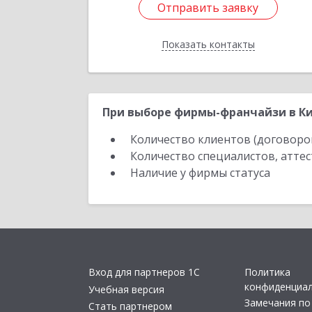
Отправить заявку
Отправить заявку
Показать контакты
Назад
При выборе фирмы-франчайзи в Ки
Количество клиентов (договоро
Количество специалистов, атте
Наличие у фирмы статуса
Вход для партнеров 1С
Политика
конфиденциа
Учебная версия
Замечания по
Стать партнером