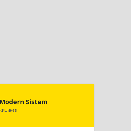
Modern Sistem
Modern Sistem
МОЛДОВА, РЕСПУБЛИКА , MD-2004, г.
Кишинев
Кишинев, ул. Бульвар Дмитрий
Кантемир, 1, (завод Топаз, офис 1502)