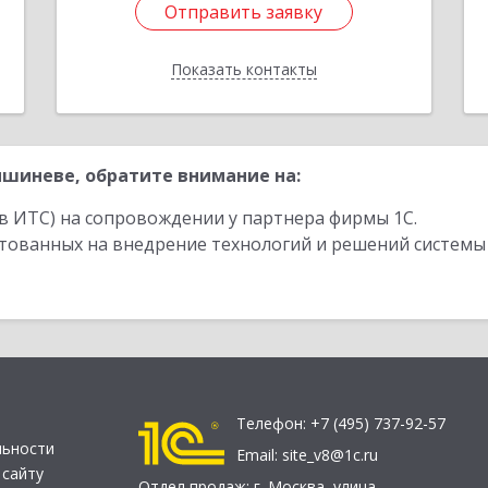
Отправить заявку
Отправить заявку
Показать контакты
Назад
шиневе, обратите внимание на:
в ИТС) на сопровождении у партнера фирмы 1С.
стованных на внедрение технологий и решений системы
Телефон:
+7 (495) 737-92-57
льности
Email:
site_v8@1c.ru
 сайту
Отдел продаж:
г. Москва
,
улица