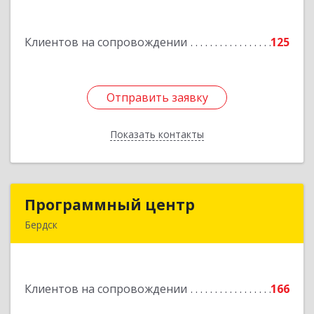
ул, дом № 7
Клиентов на сопровождении
125
Подробнее
Отправить заявку
Отправить заявку
Показать контакты
Назад
Программный центр
Программный центр
Бердск
633004, Новосибирская обл, Бердск г,
Химзаводская ул, дом № 9/4
Клиентов на сопровождении
166
Подробнее