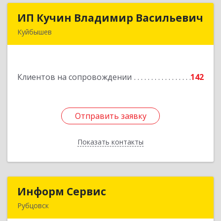
ИП Кучин Владимир Васильевич
ИП Кучин Владимир Васильевич
Куйбышев
632387, Новосибирская обл, Куйбышев г,
Тургенева ул, дом № 4
Клиентов на сопровождении
142
Подробнее
Отправить заявку
Отправить заявку
Показать контакты
Назад
Информ Сервис
Информ Сервис
Рубцовск
658204, Алтайский край, Рубцовск г, Алтайская