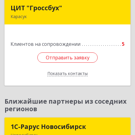
ЦИТ "Гроссбух"
ЦИТ "Гроссбух"
Карасук
632861, Новосибирская обл, Карасукский р-н,
Карасук г, Сорокина ул, дом № 9, оф.3
Клиентов на сопровождении
5
Подробнее
Отправить заявку
Отправить заявку
Показать контакты
Назад
Ближайшие партнеры из соседних
регионов
1С-Рарус Новосибирск
1С-Рарус Новосибирск