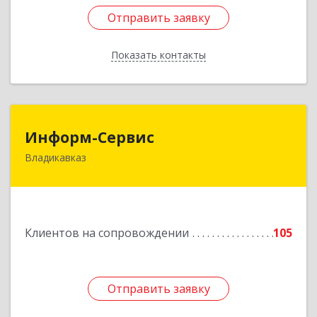
Отправить заявку
Отправить заявку
Показать контакты
Назад
Информ-Сервис
Информ-Сервис
Владикавказ
362020, Северная Осетия - Алания Респ,
Владикавказ г, Островского ул, дом № 12, пом.3
Подробнее
Клиентов на сопровождении
105
Отправить заявку
Отправить заявку