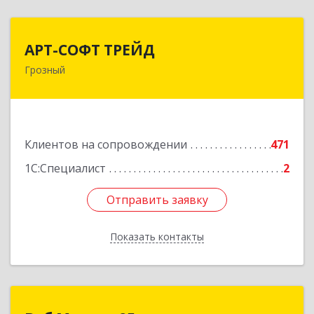
АРТ-СОФТ ТРЕЙД
АРТ-СОФТ ТРЕЙД
Грозный
364013, Чеченская Респ, Грозный г, Полярников
ул, дом № 36А
Подробнее
Клиентов на сопровождении
471
1С:Специалист
2
Отправить заявку
Отправить заявку
Показать контакты
Назад
Веб Мастер 95