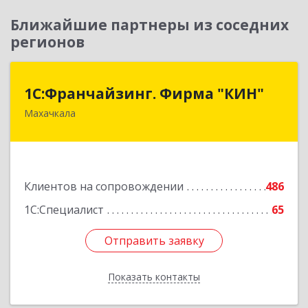
Ближайшие партнеры из соседних
регионов
1С:Франчайзинг. Фирма "КИН"
1С:Франчайзинг. Фирма "КИН"
Махачкала
367030, Дагестан Респ, Махачкала г, И.Казака
ул, дом № 31
Подробнее
Клиентов на сопровождении
486
1С:Специалист
65
Отправить заявку
Отправить заявку
Показать контакты
Назад