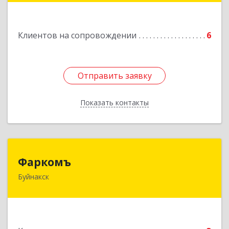
Подробнее
Клиентов на сопровождении
6
Отправить заявку
Отправить заявку
Показать контакты
Назад
Фаркомъ
Фаркомъ
Буйнакск
Подробнее