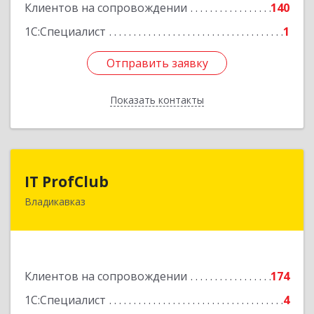
Подробнее
Клиентов на сопровождении
140
1С:Специалист
1
Отправить заявку
Отправить заявку
Показать контакты
Назад
IT ProfClub
IT ProfClub
Владикавказ
362045, Северная Осетия - Алания Респ,
Владикавказ г, Международная ул, дом № 2 "А",
этаж 5, каб.507
Подробнее
Клиентов на сопровождении
174
1С:Специалист
4