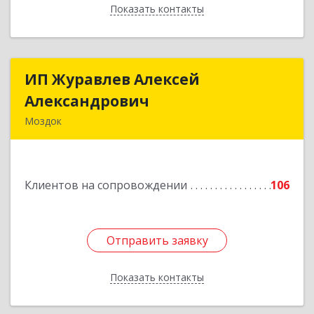
Показать контакты
Назад
ИП Журавлев Алексей
ИП Журавлев Алексей
Александрович
Александрович
Моздок
363750, Северная Осетия - Алания Респ, Моздок
г, Кирова ул, дом № 41
Клиентов на сопровождении
106
Подробнее
Отправить заявку
Отправить заявку
Показать контакты
Назад