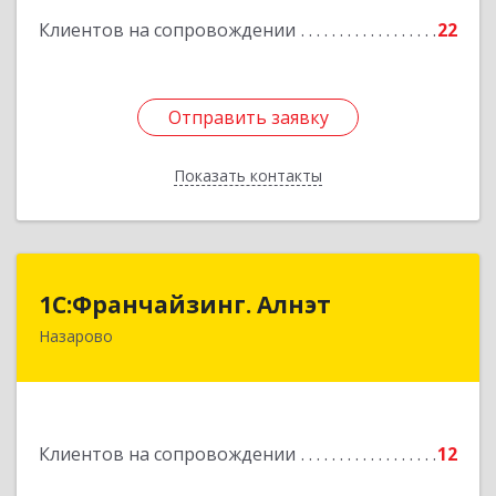
Клиентов на сопровождении
22
Подробнее
Отправить заявку
Отправить заявку
Показать контакты
Назад
1С:Франчайзинг. Алнэт
1С:Франчайзинг. Алнэт
Назарово
662200, Красноярский край, Назарово г,
Борисенко ул, дом № 11
Подробнее
Клиентов на сопровождении
12