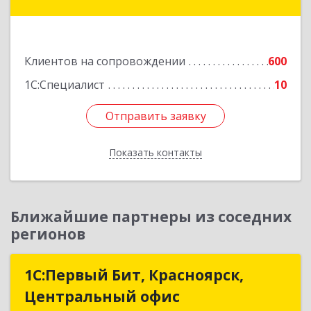
ул, дом № 34, оф.5
Подробнее
Клиентов на сопровождении
600
1С:Специалист
10
Отправить заявку
Отправить заявку
Показать контакты
Назад
Ближайшие партнеры из соседних
регионов
1С:Первый Бит, Красноярск,
1С:Первый Бит, Красноярск,
Центральный офис
Центральный офис