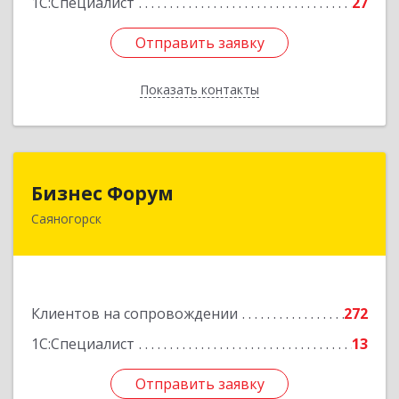
1С:Специалист
27
Отправить заявку
Отправить заявку
Показать контакты
Назад
Бизнес Форум
Бизнес Форум
Саяногорск
655603, Хакасия Респ, Саяногорск г, Советский
мкр, дом № 2, кв.262
Подробнее
Клиентов на сопровождении
272
1С:Специалист
13
Отправить заявку
Отправить заявку