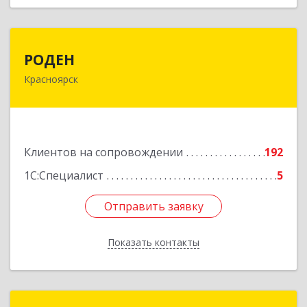
РОДЕН
РОДЕН
Красноярск
660064, Красноярский край, Красноярск г, им
Академика Вавилова ул, дом № 1, оф.2-23
Подробнее
Клиентов на сопровождении
192
1С:Специалист
5
Отправить заявку
Отправить заявку
Показать контакты
Назад