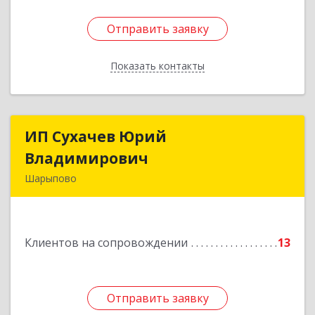
Отправить заявку
Отправить заявку
Показать контакты
Назад
ИП Сухачев Юрий
ИП Сухачев Юрий
Владимирович
Владимирович
Шарыпово
662313, Красноярский край, Шарыпово г,
Пионерный мкр, 27/2, кв.203
Клиентов на сопровождении
13
Подробнее
Отправить заявку
Отправить заявку