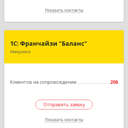
Показать контакты
Назад
1С: Франчайзи "Баланс"
1С: Франчайзи "Баланс"
Минусинск
662610, Красноярский край, Минусинск г,
Абаканская ул, дом № 43а, пом.14
Подробнее
Клиентов на сопровождении
206
Отправить заявку
Отправить заявку
Показать контакты
Назад