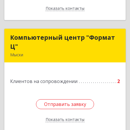
Показать контакты
Назад
Компьютерный центр "Формат
Компьютерный центр "Формат
Ц"
Ц"
Мыски
652840, Кемеровская обл, Мыски г, Вахрушева
ул, д. 7, кв. 48
Клиентов на сопровождении
2
Подробнее
Отправить заявку
Отправить заявку
Показать контакты
Назад