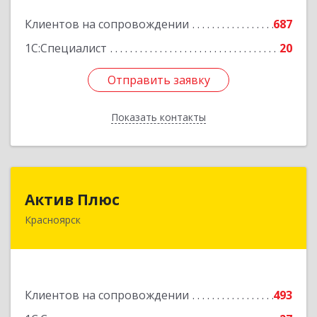
Подробнее
Клиентов на сопровождении
687
1С:Специалист
20
Отправить заявку
Отправить заявку
Показать контакты
Назад
Актив Плюс
Актив Плюс
Красноярск
660017, Красноярский край, Красноярск г,
Обороны ул, дом № 3, оф.220
Подробнее
Клиентов на сопровождении
493