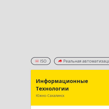
ISO
Реальная автоматизац
Информационны
Информационные
Технологи
Технологии
Южно-Сахалинск
693006, Сахалинская обл, Южно
Сахалинск г, Ленина ул, дом № 321/1
этаж 