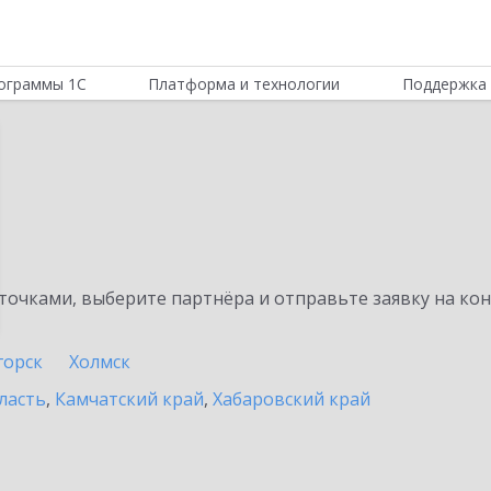
ограммы 1С
Платформа и технологии
Поддержка 
очками, выберите партнёра и отправьте заявку на ко
горск
Холмск
ласть
,
Камчатский край
,
Хабаровский край