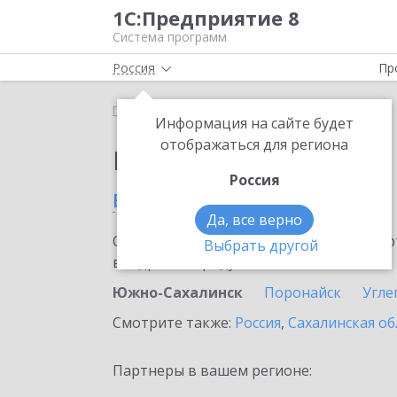
1С:Предприятие 8
Система программ
Россия
Пр
Главная
Выбор партнёра
Информация на сайте будет
отображаться для региона
Партнеры фирмы 1С
Россия
в Южно-Сахалинске
Да, все верно
Ознакомьтесь с информационными карт
Выбрать другой
внедрение продукта.
Южно-Сахалинск
Поронайск
Угле
Смотрите также:
Россия
,
Сахалинская об
Партнеры в вашем регионе: