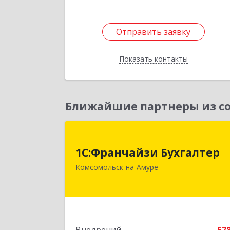
Отправить заявку
Отправить заявку
Показать контакты
Назад
Ближайшие партнеры из со
1С:Франчайзи Бухгалте
1С:Франчайзи Бухгалтер
681000, Хабаровский край
Комсомольск-на-Амуре
Комсомольск-на-Амуре г
Красногвардейская ул, дом № 14
оф.20
Подробне