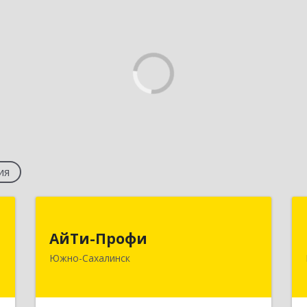
ия
е
АйТи-Профи
и
АйТи-Профи
693023, Сахалинская обл, город
Южно-Сахалинск
Южно-Сахалинск г.о., Южно-
-
Сахалинск г, Емельянова А.О. ул, дом
,
№ 4
6