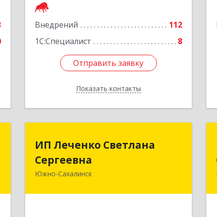
Подробнее
е
3
Внедрений
112
0
1С:Специалист
8
Отправить заявку
Отправить заявку
Показать контакты
Назад
х
ИП Леченко Светлана
ИП Леченко Светлана
й
Сергеевна
Сергеевна
Южно-Сахалинск
-
693020, Сахалинская обл, Южно-
А
Сахалинск г, Комсомольская ул, дом
№ 263, оф.34
е