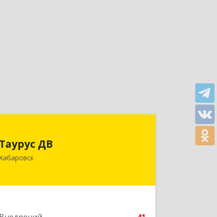
Таурус ДВ
Таурус ДВ
680007, Хабаровский край, Хабаровск
Хабаровск
г, Волочаевская ул, дом № 8, оф.10
Подробнее