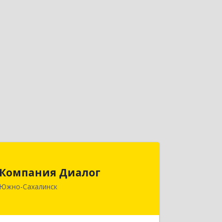
Компания Диалог
Компания Диалог
693023, Сахалинская обл, Южно-
Южно-Сахалинск
Сахалинск г, Комсомольская ул, дом
№ 265, пом.1