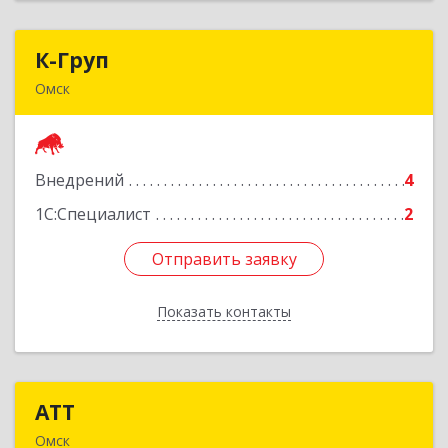
К-Груп
К-Груп
Омск
644119, Омская обл, Омск г, Перелета ул, дом №
5, оф.503
Внедрений
4
Подробнее
1С:Специалист
2
Отправить заявку
Отправить заявку
Показать контакты
Назад
АТТ
АТТ
Омск