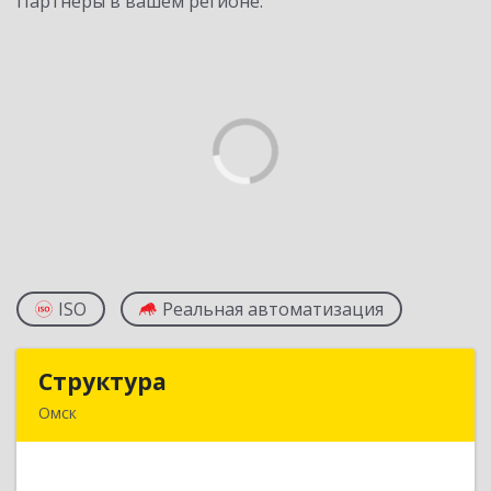
Партнеры в вашем регионе:
ISO
Реальная автоматизация
Структура
Структура
Омск
644007, Омская обл, Омск г, Яковлева ул, дом №
177, этаж 2