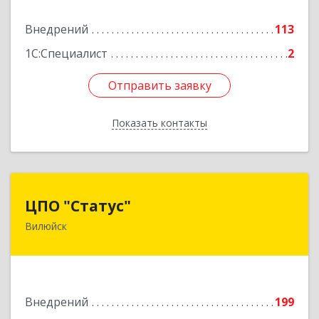
Подробнее
Внедрений
113
1С:Специалист
2
Отправить заявку
Отправить заявку
Показать контакты
Назад
ЦПО "Статус"
ЦПО "Статус"
Вилюйск
677000, Саха /Якутия/ Респ, Якутск г, Ленина пр-
кт, дом № 1, оф.427
Подробнее
Внедрений
199