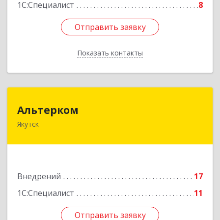
1С:Специалист
8
Отправить заявку
Отправить заявку
Показать контакты
Назад
Альтерком
Альтерком
Якутск
677009, Саха /Якутия/ Респ, Якутск г,
Дзержинского ул, дом № 57, кв.230
Подробнее
Внедрений
17
1С:Специалист
11
Отправить заявку
Отправить заявку