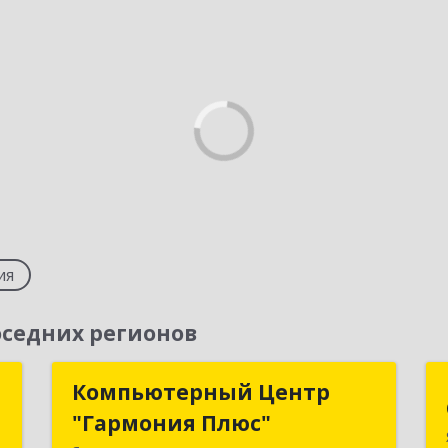
ия
седних регионов
а
Компьютерный Центр
Компьютерный Центр
"Гармония Плюс"
"Гармония Плюс"
,