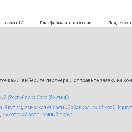
ограммы 1С
Платформа и технологии
Поддержка 
очками, выберите партнёра и отправьте заявку на ко
й (Республика Саха (Якутия))
а (Якутия)
,
Амурская область
,
Забайкальский край
,
Иркут
,
Чукотский автономный округ