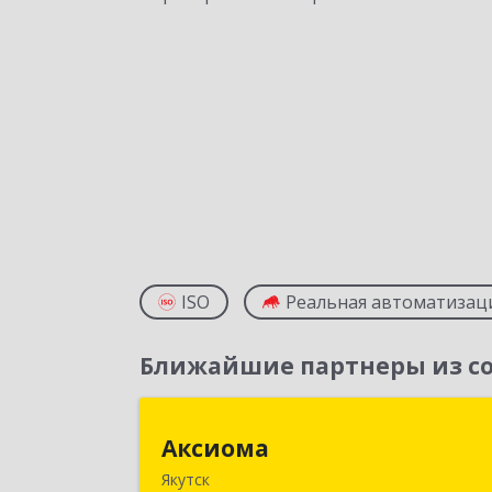
ISO
Реальная автоматизац
Ближайшие партнеры из со
Аксиом
Аксиома
Якутск
677000, Саха /Якутия/ Респ, Якутск г