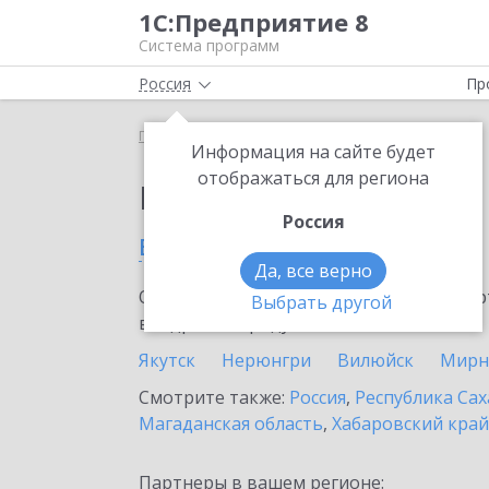
1С:Предприятие 8
Система программ
Россия
Пр
Главная
Выбор партнёра
Информация на сайте будет
отображаться для региона
Партнеры фирмы 1С
Россия
в Сунтаре
Да, все верно
Ознакомьтесь с информационными карт
Выбрать другой
внедрение продукта.
Якутск
Нерюнгри
Вилюйск
Мирны
Смотрите также:
Россия
,
Республика Сах
Магаданская область
,
Хабаровский край
Партнеры в вашем регионе: