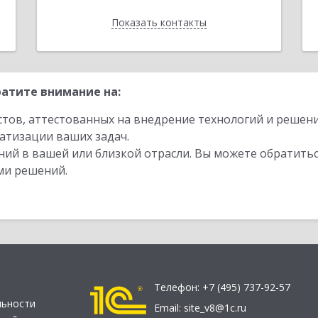
Показать контакты
Назад
атите внимание на:
стов, аттестованных на внедрение технологий и решен
атизации ваших задач.
ий в вашей или близкой отрасли. Вы можете обратитьс
ми решений.
Телефон:
+7 (495) 737-92-57
льности
Email:
site_v8@1c.ru