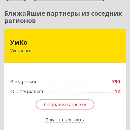
Ближайшие партнеры из соседних
регионов
УмКо
УмКо
Ульяновск
432027, Ульяновская обл, Ульяновск г,
Радищева ул, дом № 143, корпус 1
Подробнее
Внедрений
390
1С:Специалист
12
Отправить заявку
Отправить заявку
Показать контакты
Назад