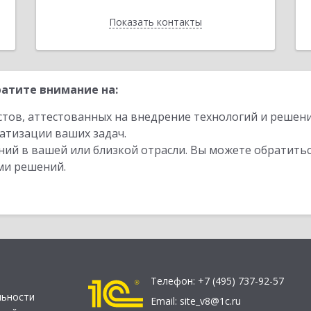
Показать контакты
Назад
атите внимание на:
стов, аттестованных на внедрение технологий и решен
атизации ваших задач.
ий в вашей или близкой отрасли. Вы можете обратитьс
ми решений.
Телефон:
+7 (495) 737-92-57
льности
Email:
site_v8@1c.ru