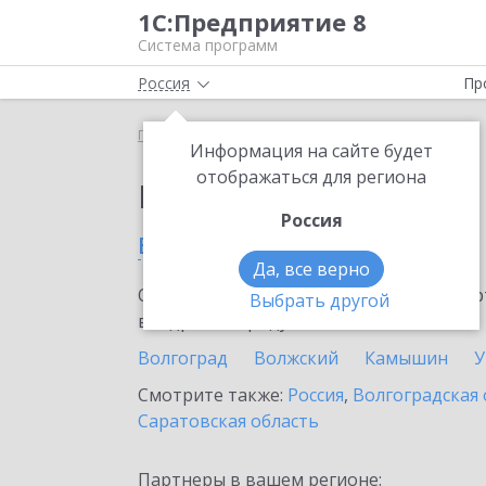
1С:Предприятие 8
Система программ
Россия
Пр
Главная
Выбор партнёра
Информация на сайте будет
отображаться для региона
Партнеры фирмы 1С
Россия
в Михайловке
Да, все верно
Ознакомьтесь с информационными карт
Выбрать другой
внедрение продукта.
Волгоград
Волжский
Камышин
У
Смотрите также:
Россия
,
Волгоградская 
Саратовская область
Партнеры в вашем регионе: