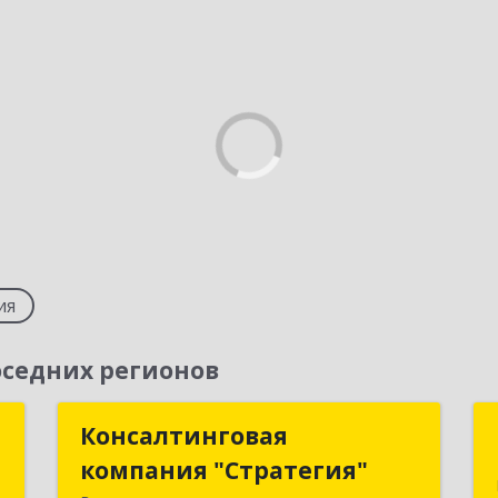
ия
седних регионов
О
Консалтинговая
Консалтинговая
компания "Стратегия"
компания "Стратегия"
д