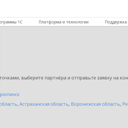
ограммы 1С
Платформа и технологии
Поддержка 
очками, выберите партнёра и отправьте заявку на ко
рюпинск
область
,
Астраханская область
,
Воронежская область
,
Ре