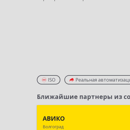
ISO
Реальная автоматизац
Ближайшие партнеры из со
АВИК
АВИКО
Волгоград
400065, Волгоградская обл, Волгогра