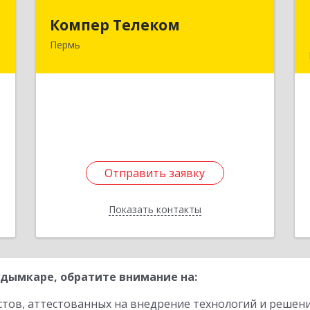
й
Компер Телеком
Компер Телеком
ч
Пермь
614068, Пермский край, Пермь г,
Данщина ул, дом № 4
,
,
Подробнее
1
е
Отправить заявку
Отправить заявку
Показать контакты
Назад
дымкаре, обратите внимание на:
стов, аттестованных на внедрение технологий и решен