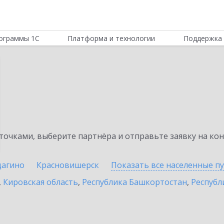
ограммы 1С
Платформа и технологии
Поддержка 
очками, выберите партнёра и отправьте заявку на ко
агино
Красновишерск
Показать все населенные
п
,
Кировская область
,
Республика Башкортостан
,
Республ