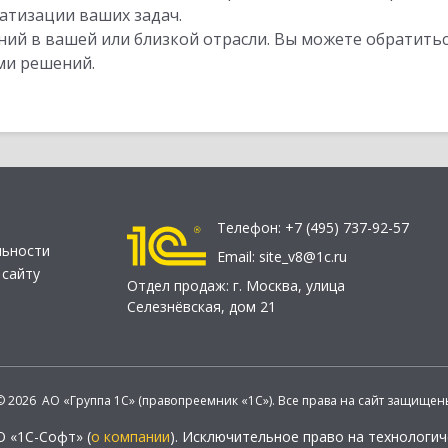
атизации ваших задач.
ий в вашей или близкой отрасли. Вы можете обратитьс
ми решений.
Телефон:
+7 (495) 737-92-57
льности
Email:
site_v8@1c.ru
 сайту
Отдел продаж:
г. Москва
,
улица
Селезнёвская, дом 21
© 2026 АО «Группа 1С» (правопреемник «1С»). Все права на сайт защищен
О «1С-Софт» (
о компании
). Исключительное право на технологи