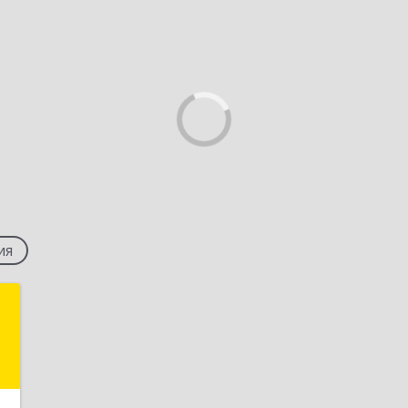
ия
й
ч
,
2