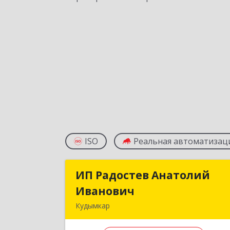
ISO
Реальная автоматизац
ИП Радостев Анатолий
ИП Радостев Анатоли
Иванович
Иванови
Кудымкар
619000, Пермский край, Кудымкар г
Герцена ул, дом № 5