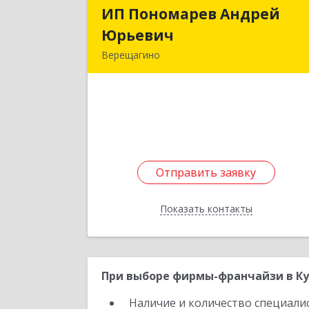
ИП Пономарев Андрей
ИП Пономарев Андре
Юрьевич
Юрьеви
Верещагино
617120, Пермский край
Верещагинский р-н, Верещагино г
Октябрьская ул, дом № 68, оф.
Подробне
Отправить заявку
Отправить заявку
Показать контакты
Назад
При выборе фирмы-франчайзи в Ку
Наличие и количество специали