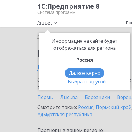
1С:Предприятие 8
Система программ
Россия
Пр
Главная
Выбор партнёра
Информация на сайте будет
отображаться для региона
Партнеры фирмы 1С
Россия
в Кудымкаре
Да, все верно
Ознакомьтесь с информационными карт
Выбрать другой
внедрение продукта.
Пермь
Лысьва
Березники
Верещ
Смотрите также:
Россия
,
Пермский край
Удмуртская республика
Партнеры в вашем регионе: