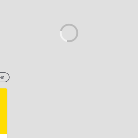
ия
Ь
й
,
6