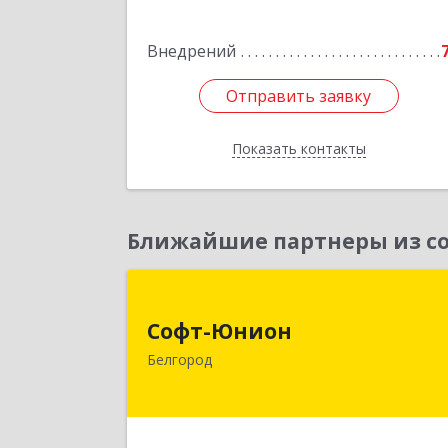
Подробне
Внедрений
Отправить заявку
Отправить заявку
Показать контакты
Назад
Ближайшие партнеры из со
Софт-Юнио
Софт-Юнион
308014, Белгородская обл, Белгород г
Белгород
Садовая ул, дом № 3а, оф.4/
Подробне