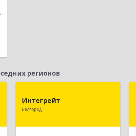
е
7
седних регионов
н
Интегрейт
Интегрейт
,
308009, Белгородская обл, Белгород г,
Белгород
1
Народный б-р, дом № 70, оф.801
е
Подробнее