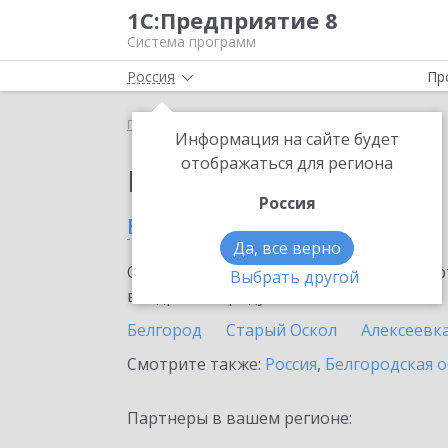
1С:Предприятие 8
Система программ
Россия
Пр
Главная
Выбор партнёра
Информация на сайте будет
отображаться для региона
Партнеры фирмы 1С
Россия
в Губкине
Да, все верно
Ознакомьтесь с информационными карт
Выбрать другой
внедрение продукта.
Белгород
Старый Оскол
Алексеевк
Смотрите также:
Россия
,
Белгородская о
Партнеры в вашем регионе: