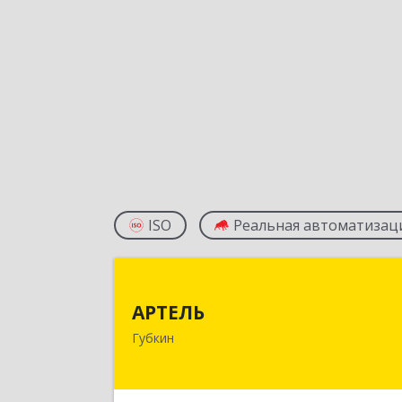
ISO
Реальная автоматизац
АРТЕЛ
АРТЕЛЬ
309181, Белгородская обл, Губкински
Губкин
р-н, Губкин г, Мира ул, дом № 20
оф.50