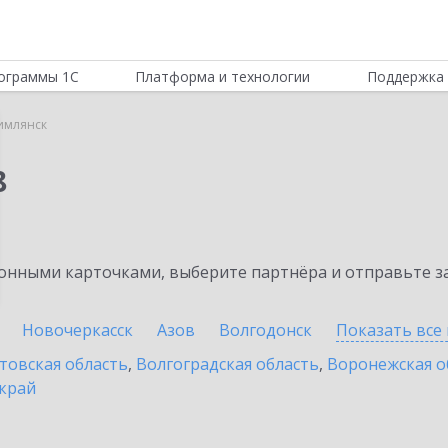
ограммы 1С
Платформа и технологии
Поддержка 
имлянск
8
нными карточками, выберите партнёра и отправьте за
Новочеркасск
Азов
Волгодонск
Показать все
товская область
,
Волгоградская область
,
Воронежская о
край