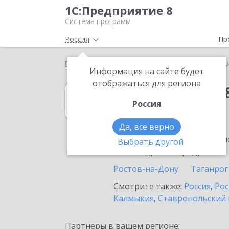
1С:Предприятие 8
Система программ
Россия
Пр
Главная
1С:Упрощенка 8
Выбор партнёра
Ц
Информация на сайте будет
отображаться для региона
1С:Упрощенка 
Россия
в Цимлянске
Да, все верно
Ознакомьтесь с информацио
Выбрать другой
или внедрение продукта.
Ростов-на-Дону
Таганрог
Смотрите также:
Россия
,
Рос
Калмыкия
,
Ставропольский 
Партнеры в вашем регионе: