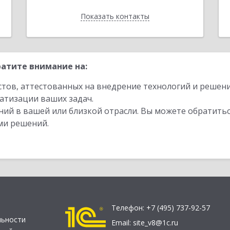
Показать контакты
Назад
атите внимание на:
стов, аттестованных на внедрение технологий и решен
атизации ваших задач.
ий в вашей или близкой отрасли. Вы можете обратитьс
ми решений.
Телефон:
+7 (495) 737-92-57
льности
Email:
site_v8@1c.ru