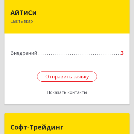
АйТиСи
АйТиСи
Сыктывкар
167000, Коми Респ, Сыктывкар г, Ленина ул,
дом № 4, кв.70
Подробнее
Внедрений
3
Отправить заявку
Отправить заявку
Показать контакты
Назад
Софт-Трейдинг
Софт-Трейдинг