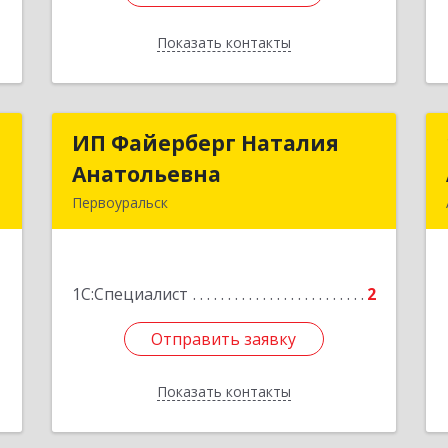
Показать контакты
Назад
р
ИП Файерберг Наталия
ИП Файерберг Наталия
ч
Анатольевна
Анатольевна
Первоуральск
д
623119, Свердловская обл,
1
Первоуральск г, Строителей ул, дом
№ 38-24
1С:Специалист
2
е
Подробнее
Отправить заявку
Отправить заявку
Показать контакты
Назад