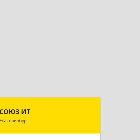
СОЮЗ ИТ
СОЮЗ ИТ
Екатеринбург
620028, Свердловская обл,
Екатеринбург г, Бебеля ул, дом № 11Б,
кв.802