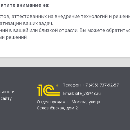
атите внимание на:
стов, аттестованных на внедрение технологий и решен
атизации ваших задач.
ий в вашей или близкой отрасли. Вы можете обратитьс
ми решений.
Телефон:
+7 (495) 737-92-57
льности
Email:
site_v8@1c.ru
 сайту
Отдел продаж:
г. Москва
,
улица
Селезнёвская, дом 21