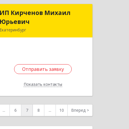
ИП Кирченов Михаил
ИП Кирченов Михаил
Юрьевич
Юрьевич
Екатеринбург
620090, Свердловская обл,
Екатеринбург г, Минометчиков ул,
дом № 28, кв.85
Подробнее
Отправить заявку
Отправить заявку
Показать контакты
Назад
...
6
7
8
...
10
Вперед
>