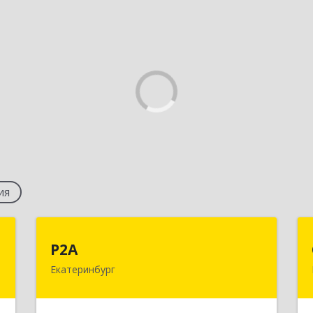
ия
и
Р2А
Р2А
а
Екатеринбург
620042, Свердловская обл,
Екатеринбург г, Ломоносова ул,
,
сооружение 55Б, пом.25
8