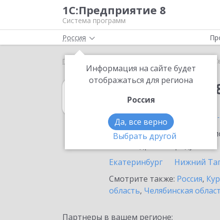
1С:Предприятие 8
Система программ
Россия
Пр
Главная
1С:Упрощенка 8
Выбор партнёра
С
Информация на сайте будет
отображаться для региона
1С:Упрощенка 
Россия
в Свердловской
Да, все верно
Ознакомьтесь с информацио
Выбрать другой
или внедрение продукта.
Екатеринбург
Нижний Та
Смотрите также:
Россия
,
Кур
область
,
Челябинская облас
Партнеры в вашем регионе: