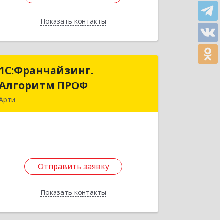
Показать контакты
Назад
1С:Франчайзинг.
1С:Франчайзинг.
Алгоритм ПРОФ
Алгоритм ПРОФ
Арти
623340, Свердловская обл, Артинский
р-н, Арти рп, Рабочей молодежи ул,
дом № 94, оф.3А
Подробнее
Отправить заявку
Отправить заявку
Показать контакты
Назад