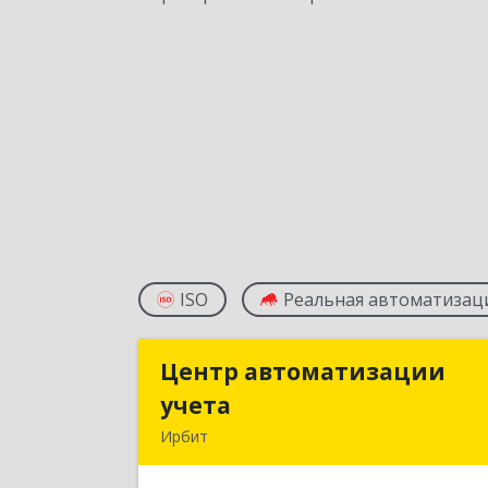
ISO
Реальная автоматизац
Центр автоматизации
Центр автоматизаци
учета
учет
Ирбит
623854, Свердловская обл, Ирбит г
Маршала Жукова ул, дом № 3, кв.2