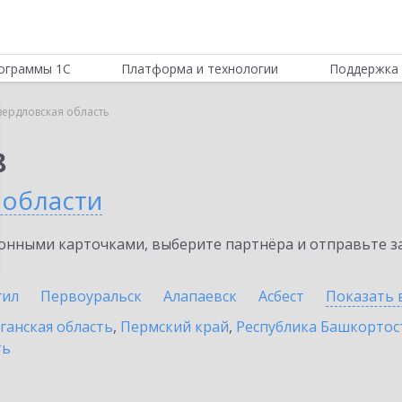
ограммы 1С
Платформа и технологии
Поддержка 
вердловская область
8
 области
нными карточками, выберите партнёра и отправьте за
гил
Первоуральск
Алапаевск
Асбест
Показать 
ганская область
,
Пермский край
,
Республика Башкортос
ть