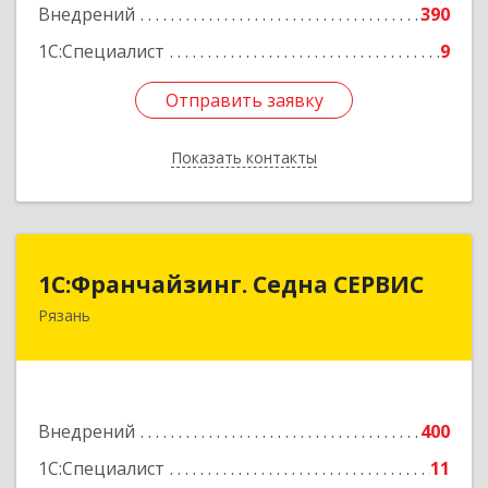
Внедрений
390
1С:Специалист
9
Отправить заявку
Отправить заявку
Показать контакты
Назад
1С:Франчайзинг. Седна СЕРВИС
1С:Франчайзинг. Седна СЕРВИС
Рязань
390006, Рязанская обл, Рязань г, Затинная ул,
дом № 9
Подробнее
Внедрений
400
1С:Специалист
11