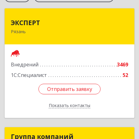
ЭКСПЕРТ
ЭКСПЕРТ
Рязань
390000, Рязанская обл, Рязань г, Сенная ул, дом
№ 10, корпус 3, пом.Н1
Подробнее
Внедрений
3469
1С:Специалист
52
Отправить заявку
Отправить заявку
Показать контакты
Назад
Группа компаний
Группа компаний