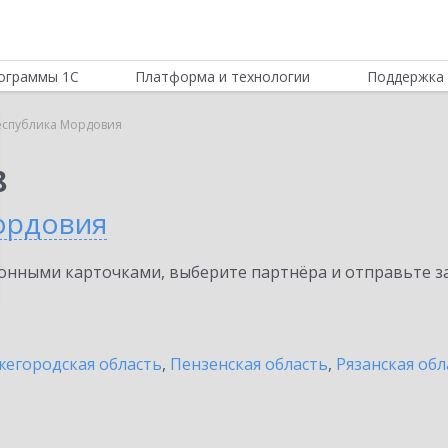
ограммы 1С
Платформа и технологии
Поддержка 
еспублика Мордовия
8
ордовия
нными карточками, выберите партнёра и отправьте за
егородская область
,
Пензенская область
,
Рязанская обл