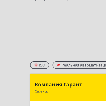
ISO
Реальная автоматизац
Компания Гаран
Компания Гарант
Саранск
430005, Мордовия Респ, Саранск г
Большевистская ул, дом № 60, этаж 
оф.