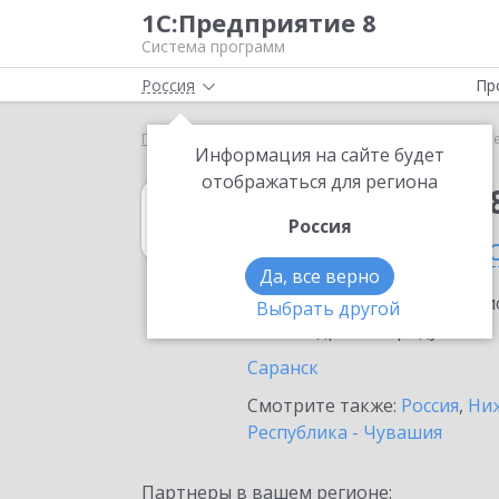
1С:Предприятие 8
Система программ
Россия
Пр
Главная
1С:Упрощенка 8
Выбор партнёра
Р
Информация на сайте будет
отображаться для региона
1С:Упрощенка 
Россия
в Республике М
Да, все верно
Ознакомьтесь с информацио
Выбрать другой
или внедрение продукта.
Саранск
Смотрите также:
Россия
,
Ниж
Республика - Чувашия
Партнеры в вашем регионе: