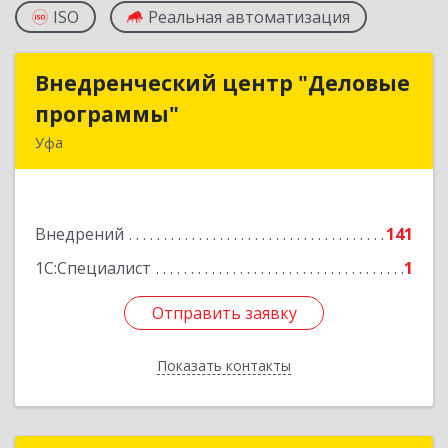
ISO
Реальная автоматизация
Внедренческий центр "Деловые
Внедренческий центр "Деловые
программы"
программы"
Уфа
450580, Башкортостан Респ, Уфимский р-н,
Авдон с, Дружбы ул, дом № 48
Внедрений
141
Подробнее
1С:Специалист
1
Отправить заявку
Отправить заявку
Показать контакты
Назад