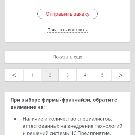
Отправить заявку
Отправить заявку
Показать контакты
Назад
Показать еще
<
>
1
2
3
4
5
При выборе фирмы-франчайзи, обратите
внимание на:
Наличие и количество специалистов,
аттестованных на внедрение технологий
и решений системы 1С:Предприятие,