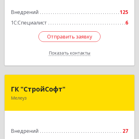
Подробнее
Внедрений
125
1С:Специалист
6
Отправить заявку
Отправить заявку
Показать контакты
Назад
ГК "СтройСофт"
ГК "СтройСофт"
Мелеуз
453852, Башкортостан Респ, Мелеуз г, Ленина
ул, дом № 160а, кв.4
Подробнее
Внедрений
27