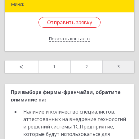
Минск
Республика Беларусь, 223040, Минская обл.,
Минский р-н, Боровлянский с/с, п.Лесной, д.2
Отправить заявку
общ.
Показать контакты
Подробнее
Отправить заявку
<
1
2
3
Назад
При выборе фирмы-франчайзи, обратите
внимание на:
Наличие и количество специалистов,
аттестованных на внедрение технологий
и решений системы 1С:Предприятие,
которые будут использоваться для