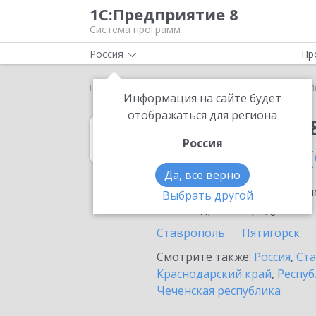
1С:Предприятие 8
Система программ
Россия
Пр
Главная
1С:Упрощенка 8
Выбор партнёра
М
Информация на сайте будет
отображаться для региона
1С:Упрощенка 
Россия
в Михайловске 
Да, все верно
Ознакомьтесь с информацио
Выбрать другой
или внедрение продукта.
Ставрополь
Пятигорск
Смотрите также:
Россия
,
Ста
Краснодарский край
,
Респуб
Чеченская республика