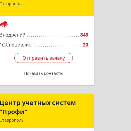
Ставрополь
355002, Ставропольский край,
Ставрополь г, Лермонтова ул, дом №
187
Подробнее
Внедрений
846
1С:Специалист
20
Отправить заявку
Отправить заявку
Показать контакты
Назад
Центр учетных систем
Центр учетных систем
"Профи"
"Профи"
Ставрополь
355012, Ставропольский край,