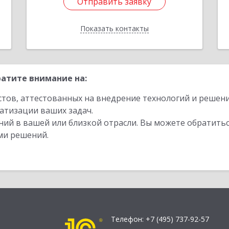
Отправить заявку
Отправить заявку
Показать контакты
Назад
атите внимание на:
стов, аттестованных на внедрение технологий и решен
атизации ваших задач.
ий в вашей или близкой отрасли. Вы можете обратитьс
ми решений.
Телефон:
+7 (495) 737-92-57