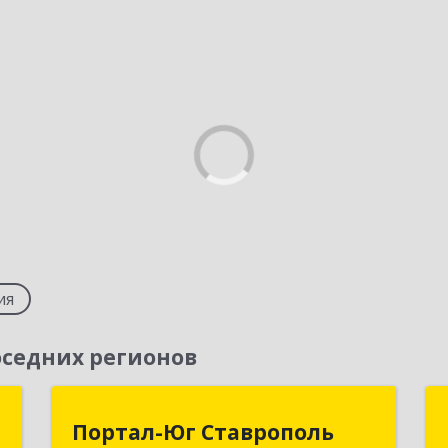
ия
седних регионов
Т
Портал-Юг Ставрополь
Портал-Юг Ставрополь