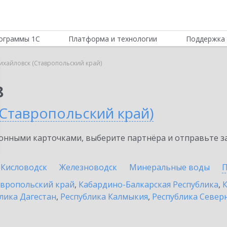
ограммы 1С
Платформа и технологии
Поддержка 
ихайловск (Ставропольский край)
8
(Ставропольский край)
нными карточками, выберите партнёра и отправьте за
Кисловодск
Железноводск
Минеральные воды
П
вропольский край
,
Кабардино-Балкарская Республика
,
К
лика Дагестан
,
Республика Калмыкия
,
Республика Северн