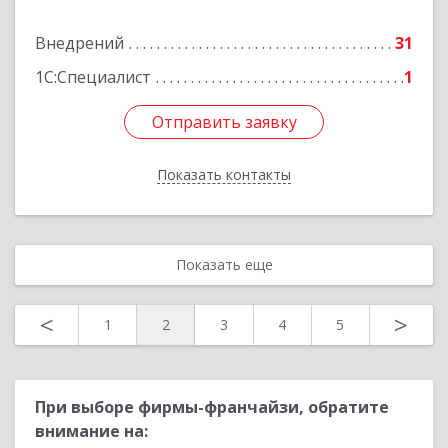
Внедрений
31
Подробнее
1С:Специалист
1
Отправить заявку
Отправить заявку
Показать контакты
Назад
Показать еще
<
>
1
2
3
4
5
При выборе фирмы-франчайзи, обратите
внимание на: