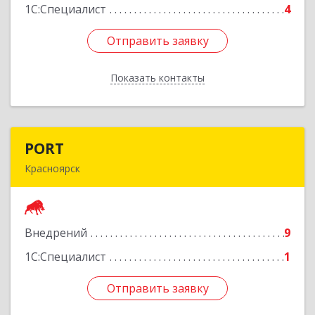
1С:Специалист
4
Отправить заявку
Отправить заявку
Показать контакты
Назад
PORT
PORT
Красноярск
660077, Красноярский край, Красноярск г,
Молокова ул, дом № 68, пом.304
Внедрений
9
Подробнее
1С:Специалист
1
Отправить заявку
Отправить заявку