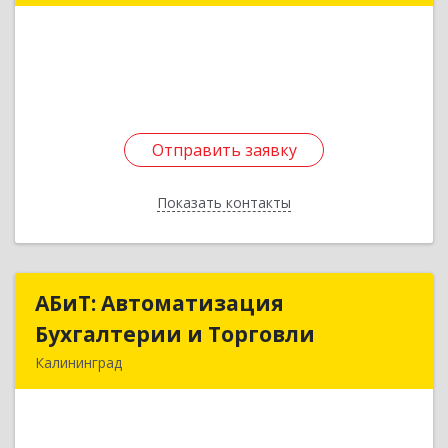
Подробнее
Отправить заявку
Отправить заявку
Показать контакты
Назад
АБиТ: Автоматизация
АБиТ: Автоматизация
Бухгалтерии и Торговли
Бухгалтерии и Торговли
Калининград
236011, Калининградская обл, Калининград г,
Батальная ул, дом № 94, кв.24