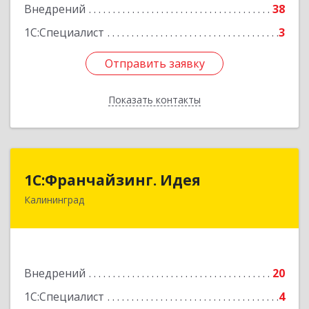
Внедрений
38
1С:Специалист
3
Отправить заявку
Отправить заявку
Показать контакты
Назад
1С:Франчайзинг. Идея
1С:Франчайзинг. Идея
Калининград
236039, Калининградская обл, Калининград г,
Мира пр-кт, дом № 5, оф.402
Подробнее
Внедрений
20
1С:Специалист
4