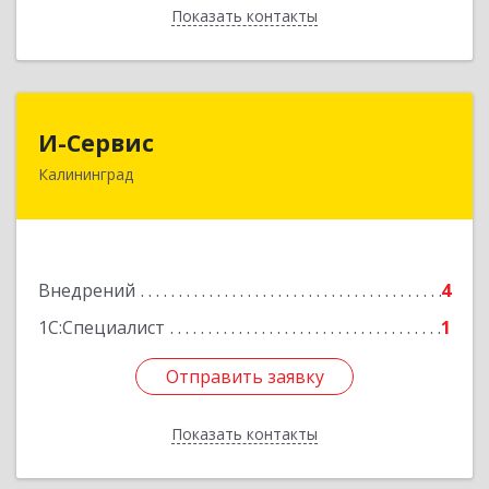
Показать контакты
Назад
И-Сервис
И-Сервис
Калининград
236029, Калининградская обл, Калининград г,
Озерная ул, дом № 2
Подробнее
Внедрений
4
1С:Специалист
1
Отправить заявку
Отправить заявку
Показать контакты
Назад