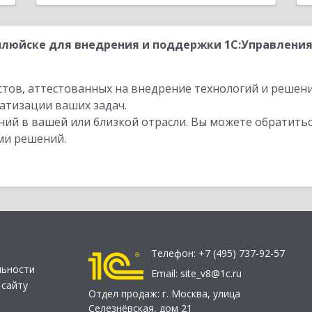
люйске для внедрения и поддержки 1С:Управления 
стов, аттестованных на внедрение технологий и решен
атизации ваших задач.
ий в вашей или близкой отрасли. Вы можете обратитьс
ми решений.
Телефон:
+7 (495) 737-92-57
льности
Email:
site_v8@1c.ru
 сайту
Отдел продаж:
г. Москва
,
улица
Селезнёвская, дом 21