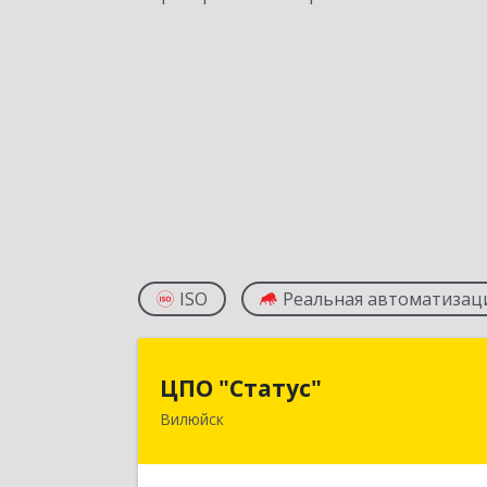
ISO
Реальная автоматизац
ЦПО "Статус
ЦПО "Статус"
Вилюйск
677000, Саха /Якутия/ Респ, Якутск г
Ленина пр-кт, дом № 1, оф.42