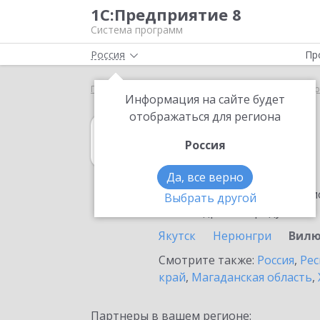
1С:Предприятие 8
Система программ
Россия
Пр
Главная
1С:Управление торговлей 8
Выбор пар
Информация на сайте будет
отображаться для региона
1С:Управление 
Россия
в Вилюйске
Да, все верно
Ознакомьтесь с информацио
Выбрать другой
или внедрение продукта.
Якутск
Нерюнгри
Вилю
Смотрите также:
Россия
,
Рес
край
,
Магаданская область
,
Партнеры в вашем регионе: