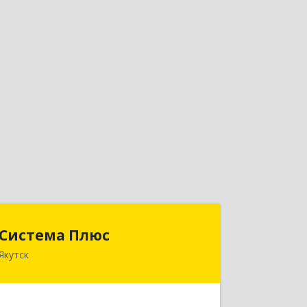
Система Плюс
Система Плюс
Якутск
677000, Саха /Якутия/ Респ, Якутск г,
Пояркова ул, дом № 18, оф.211