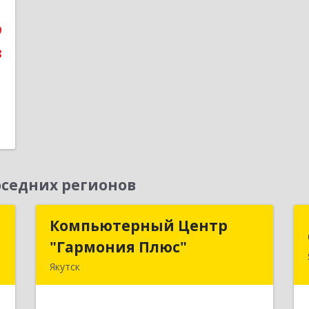
е
9
8
седних регионов
а
Компьютерный Центр
Компьютерный Центр
"Гармония Плюс"
"Гармония Плюс"
,
Якутск
9
677000, Саха /Якутия/ Респ, г.о.город
Якутск, Якутск г, Дзержинского ул,