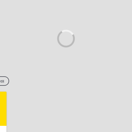
ия
"
,
7