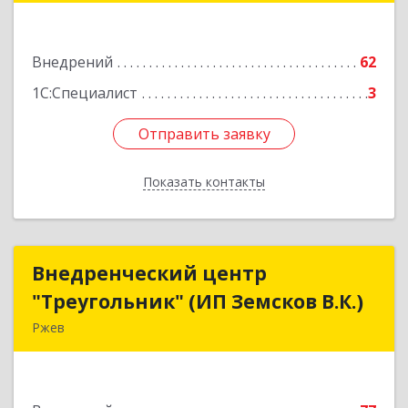
Подробнее
Внедрений
62
1С:Специалист
3
Отправить заявку
Отправить заявку
Показать контакты
Назад
Внедренческий центр
Внедренческий центр
"Треугольник" (ИП Земсков В.К.)
"Треугольник" (ИП Земсков В.К.)
Ржев
172386, Тверская обл, Ржев г, Маяковского ул,
дом № 36, кв.57