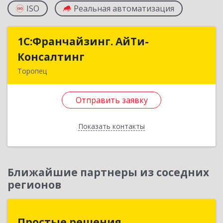
ISO
Реальная автоматизация
1С:Франчайзинг. АйТи-
1С:Франчайзинг. АйТи-
Консалтинг
Консалтинг
Торопец
172840, Тверская обл, Торопец г, Гоголя ул,
дом № 13
Отправить заявку
Подробнее
Показать контакты
Отправить заявку
Назад
Ближайшие партнеры из соседних
регионов
Простые решения
Простые решения