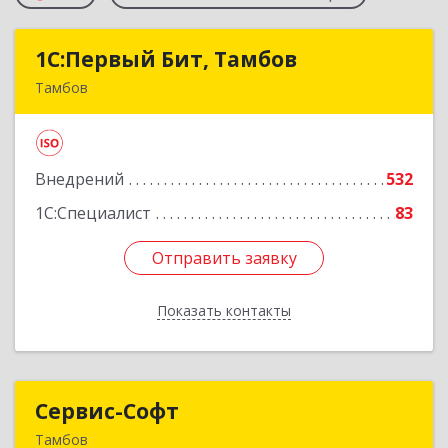
1С:Первый Бит, Тамбов
1С:Первый Бит, Тамбов
Тамбов
392012, Тамбовская обл, Тамбов г, Пионерская
ул, дом № 9, п.195, к 17
Внедрений
532
Подробнее
1С:Специалист
83
Отправить заявку
Отправить заявку
Показать контакты
Назад
Сервис-Софт
Сервис-Софт
Тамбов