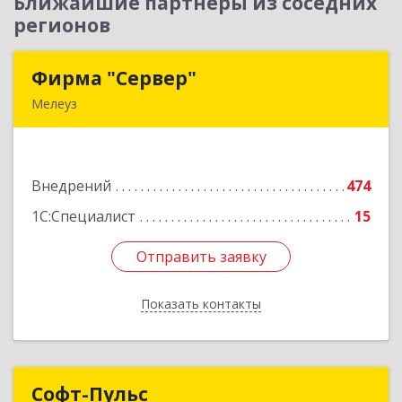
Ближайшие партнеры из соседних
регионов
Фирма "Сервер"
Фирма "Сервер"
Мелеуз
453852, Башкортостан Респ, Мелеузовский р-н,
Мелеуз г, 32-й мкр, дом № 36
Внедрений
474
Подробнее
1С:Специалист
15
Отправить заявку
Отправить заявку
Показать контакты
Назад
Софт-Пульс
Софт-Пульс