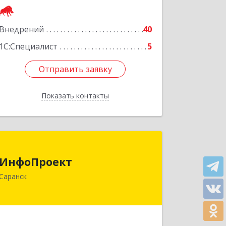
Подробнее
Внедрений
40
1С:Специалист
5
Отправить заявку
Отправить заявку
Показать контакты
Назад
ИнфоПроект
ИнфоПроект
430030, Мордовия Респ, Саранск г,
Саранск
Строительная ул, дом № 2А, оф.211
Подробнее