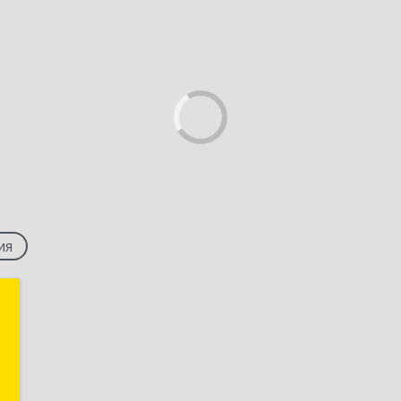
ия
г
,
1