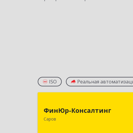
ISO
Реальная автоматизац
ФинЮр-Консалтин
ФинЮр-Консалтинг
607190, Нижегородская обл, Саров г
Саров
Куйбышева ул, дом № 1