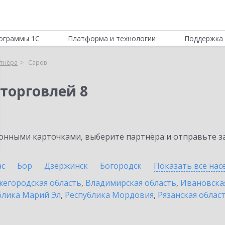
ограммы 1С
Платформа и технологии
Поддержка 
тнёра
Саров
торговлей 8
нными карточками, выберите партнёра и отправьте за
ас
Бор
Дзержинск
Богородск
Показать все на
егородская область
,
Владимирская область
,
Ивановска
блика Марий Эл
,
Республика Мордовия
,
Рязанская облас