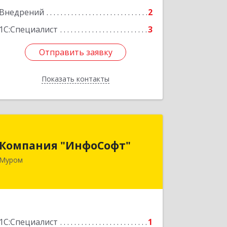
Внедрений
2
1С:Специалист
3
Отправить заявку
Отправить заявку
Показать контакты
Назад
Компания "ИнфоСофт"
Компания "ИнфоСофт"
602267, Владимирская обл, Муром г,
Муром
Московская ул, дом № 17, оф.2
Подробнее
1С:Специалист
1