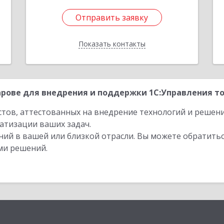
Отправить заявку
Отправить заявку
Показать контакты
Назад
рове для внедрения и поддержки 1С:Управления тор
стов, аттестованных на внедрение технологий и решен
атизации ваших задач.
ий в вашей или близкой отрасли. Вы можете обратитьс
ми решений.