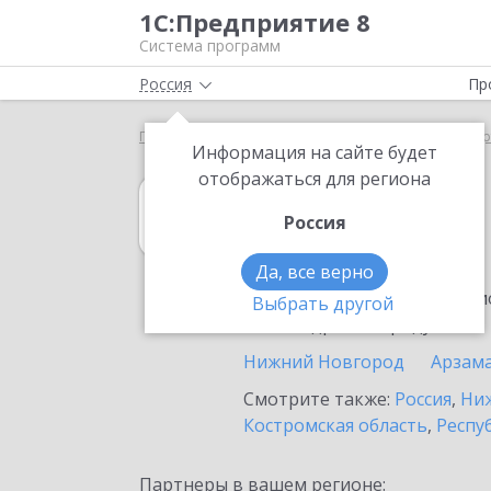
1С:Предприятие 8
Система программ
Россия
Пр
Главная
1С:Управление торговлей 8
Выбор пар
Информация на сайте будет
отображаться для региона
1С:Управление 
Россия
в Сарове
Да, все верно
Ознакомьтесь с информацио
Выбрать другой
или внедрение продукта.
Нижний Новгород
Арзам
Смотрите также:
Россия
,
Ниж
Костромская область
,
Респу
Партнеры в вашем регионе: