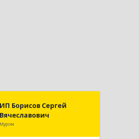
ИП Борисов Сергей
ИП Борисов Сергей
Вячеславович
Вячеславович
Муром
602266, Владимирская обл, Муром г,
Владимирское ш, дом № 3