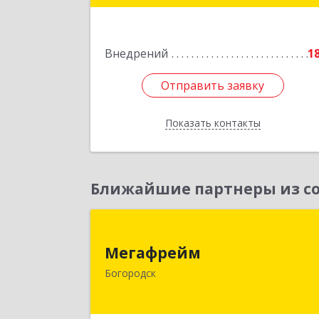
Подробне
Внедрений
1
Отправить заявку
Отправить заявку
Показать контакты
Назад
Ближайшие партнеры из со
Мегафрей
Мегафрейм
607600, Нижегородская обл
Богородск
Богородск г, Ленина ул, дом № 123
этаж 4, пом. 