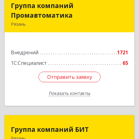
Группа компаний
Группа компаний
Промавтоматика
Промавтоматика
Рязань
390005, Рязанская обл, Рязань г, Татарская ул.,
дом № 21
Внедрений
1721
Подробнее
1С:Специалист
65
Отправить заявку
Отправить заявку
Показать контакты
Назад
Группа компаний БИТ
Группа компаний БИТ
Рязань