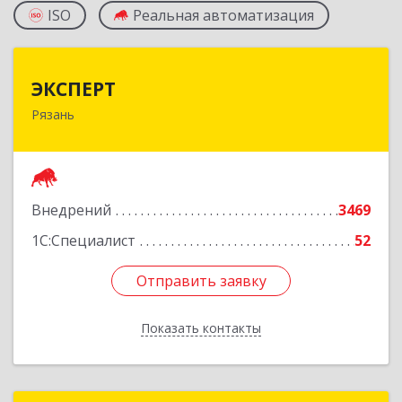
ISO
Реальная автоматизация
ЭКСПЕРТ
ЭКСПЕРТ
Рязань
390000, Рязанская обл, Рязань г, Сенная ул, дом
№ 10, корпус 3, пом.Н1
Подробнее
Внедрений
3469
1С:Специалист
52
Отправить заявку
Отправить заявку
Показать контакты
Назад