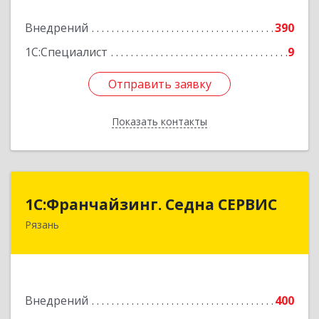
Подробнее
Внедрений
390
1С:Специалист
9
Отправить заявку
Отправить заявку
Показать контакты
Назад
1С:Франчайзинг. Седна СЕРВИС
1С:Франчайзинг. Седна СЕРВИС
Рязань
390006, Рязанская обл, Рязань г, Затинная ул,
дом № 9
Подробнее
Внедрений
400