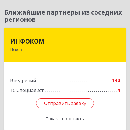
Ближайшие партнеры из соседних
регионов
ИНФОКОМ
ИНФОКОМ
Псков
180000, Псковская обл, Псков г, Советская ул,
дом № 42г
Подробнее
Внедрений
134
1С:Специалист
4
Отправить заявку
Отправить заявку
Показать контакты
Назад