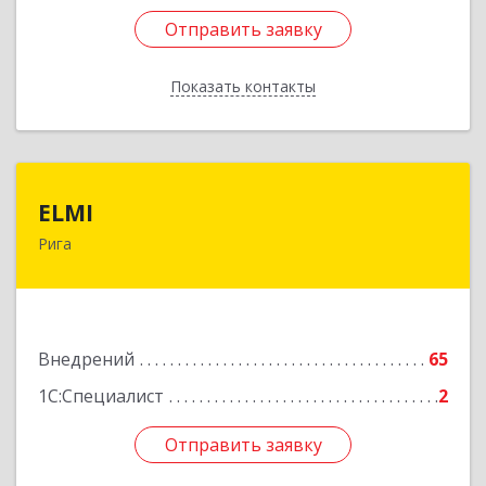
Отправить заявку
Отправить заявку
Показать контакты
Назад
ELMI
ELMI
Рига
Baznicas iela 5-16, Riga, LV-1010
Подробнее
Внедрений
65
1С:Специалист
2
Отправить заявку
Отправить заявку