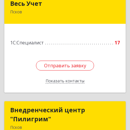
Весь Учет
Псков
180019, Псковская обл, Псков г, Белинского ул,
дом № 87
Подробнее
1С:Специалист
17
Отправить заявку
Отправить заявку
Показать контакты
Назад
Внедренческий центр
Внедренческий центр
"Пилигрим"
"Пилигрим"
Псков