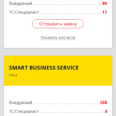
Внедрений
89
1С:Специалист
17
Отправить заявку
Отправить заявку
Показать контакты
Назад
SMART BUSINESS SERVICE
SMART BUSINESS SERVICE
Рига
Латвия, Рига, ул.Бривибас 73-1
Подробнее
Внедрений
268
1С:Специалист
4