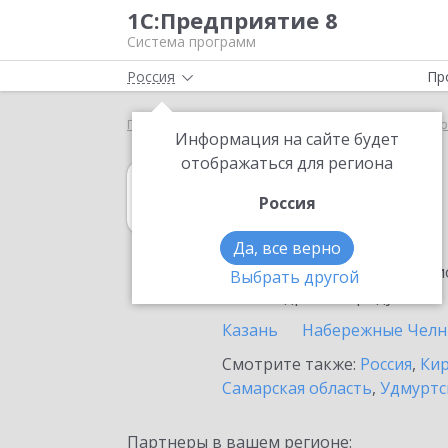
1С:Предприятие 8
Система программ
Россия
Пр
Главная
1С:Управление торговлей 8
Выбор пар
Информация на сайте будет
отображаться для региона
1С:Управление 
Россия
в Татарстане
Да, все верно
Ознакомьтесь с информацио
Выбрать другой
или внедрение продукта.
Казань
Набережные Чел
Смотрите также:
Россия
,
Кир
Самарская область
,
Удмуртс
Партнеры в вашем регионе: