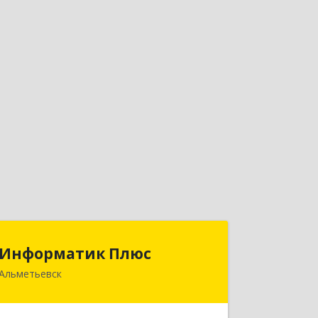
Информатик Плюс
Информатик Плюс
Альметьевск
423458, Татарстан Респ,
Альметьевский р-н, Альметьевск г,
Маяковского ул, дом № 62, пом.10