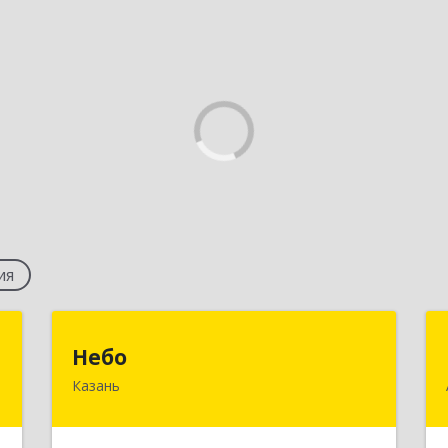
ия
р
Небо
Небо
"
Казань
420074, Татарстан Респ, Казань г,
Петербургская ул, дом № 52, оф.317
,
1