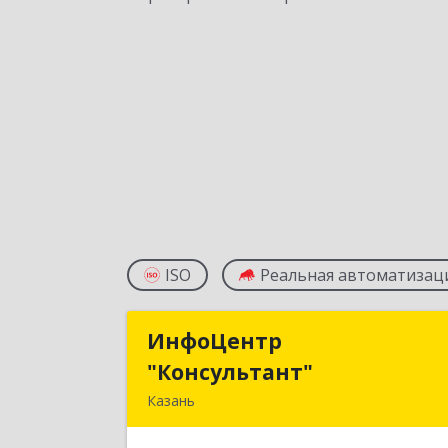
ISO
Реальная автоматизац
ИнфоЦентр
ИнфоЦент
"Консультант"
"Консультант
Казань
420012, Татарстан Респ, Казань г
Бутлерова ул, дом № 2