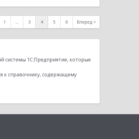
1
...
3
4
5
6
Вперед
>
ий системы 1С:Предприятие, которые
я к справочнику, содержащему