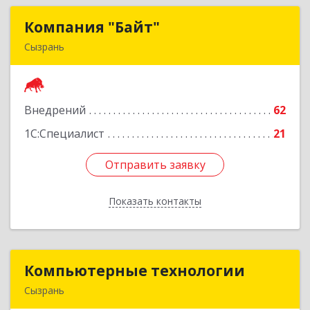
Компания "Байт"
Компания "Байт"
Сызрань
446011, Самарская обл, г.о. город Сызрань,
Сызрань г, Котовского ул, Здание № 2
Внедрений
62
Подробнее
1С:Специалист
21
Отправить заявку
Отправить заявку
Показать контакты
Назад
Компьютерные технологии
Компьютерные технологии
Сызрань
446026, Самарская обл, Сызрань г,