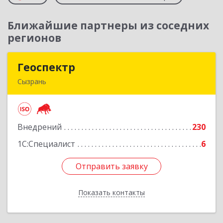
Ближайшие партнеры из соседних
регионов
Геоспектр
Геоспектр
Сызрань
446001, Самарская обл, Сызрань г, Кирова ул,
дом № 46
Внедрений
230
Подробнее
1С:Специалист
6
Отправить заявку
Отправить заявку
Показать контакты
Назад