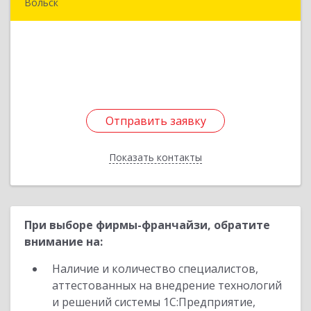
Вольск
412900, Саратовская обл, Вольск г,
Володарского ул, дом № 86
Подробнее
Отправить заявку
Отправить заявку
Показать контакты
Назад
При выборе фирмы-франчайзи, обратите
внимание на:
Наличие и количество специалистов,
аттестованных на внедрение технологий
и решений системы 1С:Предприятие,