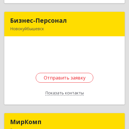
Бизнес-Персонал
Бизнес-Персонал
Новокуйбышевск
446200, Самарская обл, Новокуйбышевск г,
Миронова ул, дом № 37,В
Подробнее
Отправить заявку
Отправить заявку
Показать контакты
Назад
МирКомп
МирКомп