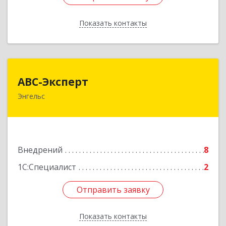
Показать контакты
Назад
АВС-Эксперт
АВС-Эксперт
Энгельс
413105, Саратовская обл, Энгельс г, Минская ул,
дом № 18/1
Подробнее
Внедрений
8
1С:Специалист
2
Отправить заявку
Отправить заявку
Показать контакты
Назад