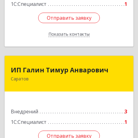
1С:Специалист
1
Отправить заявку
Отправить заявку
Показать контакты
Назад
ИП Галин Тимур Анварович
ИП Галин Тимур Анварович
Саратов
410031, Саратовская обл, Саратов г,
Комсомольская ул, дом № 52
Подробнее
Внедрений
3
1С:Специалист
1
Отправить заявку
Отправить заявку