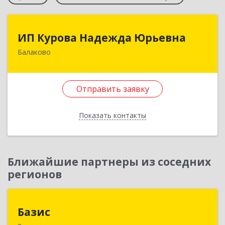
ИП Курова Надежда Юрьевна
ИП Курова Надежда Юрьевна
Балаково
413857, Саратовская обл, Балаково г,
Комсомольская ул, дом № 51, кв.81
Отправить заявку
Подробнее
Отправить заявку
Показать контакты
Назад
Ближайшие партнеры из соседних
регионов
Базис
Базис