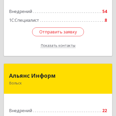
Подробнее
Внедрений
54
1С:Специалист
8
Отправить заявку
Отправить заявку
Показать контакты
Назад
Альянс Информ
Альянс Информ
Вольск
412906, Саратовская обл, Вольск г,
Чернышевского ул, дом № 73А
Подробнее
Внедрений
22