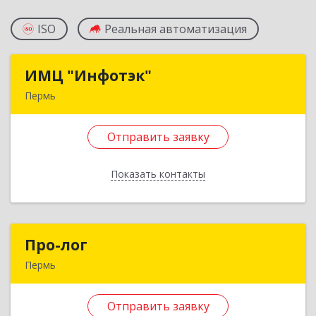
ISO
Реальная автоматизация
ИМЦ "Инфотэк"
ИМЦ "Инфотэк"
Пермь
614021, Пермский край, Пермь г, Лодыгина ул,
дом № 57, оф.204
Отправить заявку
Подробнее
Показать контакты
Отправить заявку
Назад
Про-лог
Про-лог
Пермь
614000, Пермский край, Пермь г, Пермская ул,
дом № 34
Отправить заявку