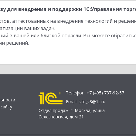
зу для внедрения и поддержки 1С:Управления торго
стов, аттестованных на внедрение технологий и решен
атизации ваших задач.
ий в вашей или близкой отрасли. Вы можете обратитьс
ми решений.
Телефон:
+7 (495) 737-92-57
льности
Email:
site_v8@1c.ru
 сайту
Отдел продаж:
г. Москва
,
улица
Селезнёвская, дом 21