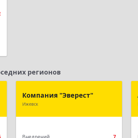
е
2
седних регионов
н
Компания "Эверест"
Компания "Эверест"
Ижевск
,
426011, Удмуртская Респ, Ижевск г,
0
Холмогорова ул, дом № 27А, пом.2
е
Подробнее
6
Внедрений
7