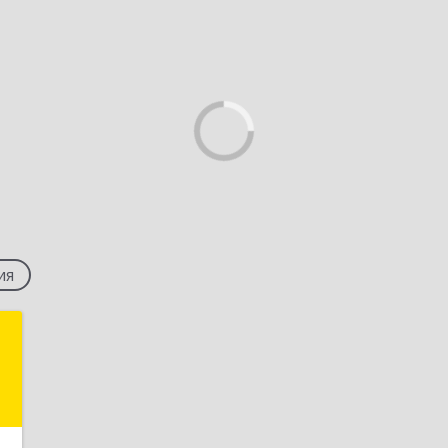
ия
а
,
2