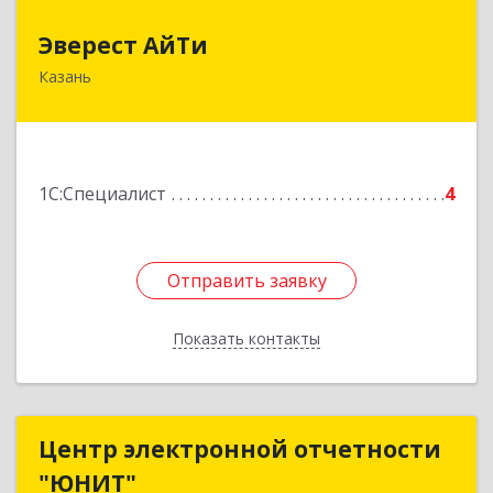
Эверест АйТи
Эверест АйТи
Казань
420057, Татарстан Респ, Казань г, Восстания ул,
дом № 18Б, оф.311
Подробнее
1С:Специалист
4
Отправить заявку
Отправить заявку
Показать контакты
Назад
Центр электронной отчетности
Центр электронной отчетности
"ЮНИТ"
"ЮНИТ"