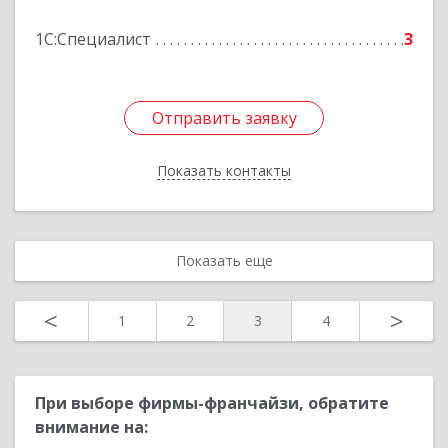
Подробнее
1С:Специалист
3
Отправить заявку
Отправить заявку
Показать контакты
Назад
Показать еще
<
>
1
2
3
4
При выборе фирмы-франчайзи, обратите
внимание на: