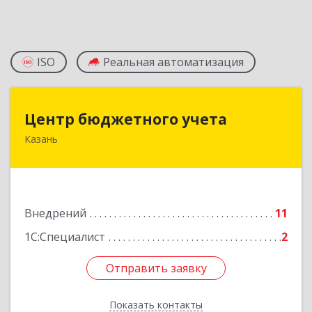
ISO
Реальная автоматизация
Центр бюджетного учета
Центр бюджетного учета
Казань
420108, Татарстан Респ, Казань г, Мазита
Гафури ул, дом № 50, пом.203
Подробнее
Внедрений
11
1С:Специалист
2
Отправить заявку
Отправить заявку
Показать контакты
Назад