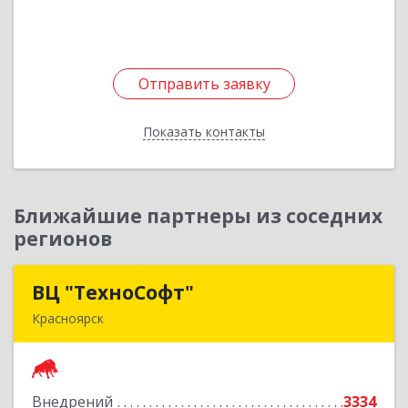
Подробнее
Отправить заявку
Отправить заявку
Показать контакты
Назад
Ближайшие партнеры из соседних
регионов
ВЦ "ТехноСофт"
ВЦ "ТехноСофт"
Красноярск
660118, Красноярский край, Красноярск г,
Авиаторов ул, дом № 54
Внедрений
3334
Подробнее