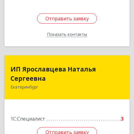
Отправить заявку
Отправить заявку
Показать контакты
Назад
ИП Ярославцева Наталья
ИП Ярославцева Наталья
Сергеевна
Сергеевна
Екатеринбург
620105, Свердловская обл, Екатеринбург г,
Краснолесья ул, дом № 97, оф.201
Подробнее
1С:Специалист
3
Отправить заявку
Отправить заявку