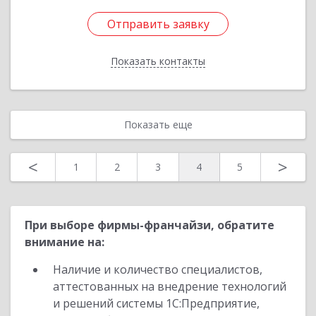
Отправить заявку
Отправить заявку
Показать контакты
Назад
Показать еще
<
>
1
2
3
4
5
При выборе фирмы-франчайзи, обратите
внимание на:
Наличие и количество специалистов,
аттестованных на внедрение технологий
и решений системы 1С:Предприятие,