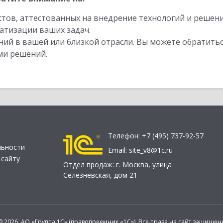
стов, аттестованных на внедрение технологий и решен
атизации ваших задач.
ий в вашей или близкой отрасли. Вы можете обратитьс
ми решений.
Телефон:
+7 (495) 737-92-57
льности
Email:
site_v8@1c.ru
 сайту
Отдел продаж:
г. Москва
,
улица
Селезнёвская, дом 21
© 2026 АО «Группа 1С» (правопреемник «1С»). Все права на сайт защищен