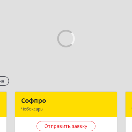
ия
т
Софпро
Софпро
Чебоксары
-
428023, Чувашская Республика -
,
Чувашия, г.о. город Чебоксары,
Отправить заявку
8
Чебоксары г, Куйбышева ул, дом № 35