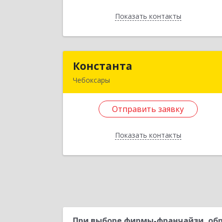
Показать контакты
Подробне
Отправить заявку
Константа
Констант
Назад
Чебоксары
428032, Чувашская Республика 
Чувашия, Чебоксары г
Отправить заявку
Композиторов Воробьевых ул, дом 
1
Показать контакты
Подробне
Отправить заявку
Назад
При выборе фирмы-франчайзи, обр