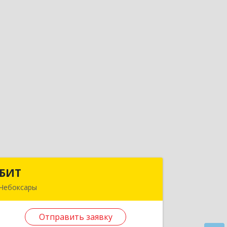
БИТ
БИТ
Чебоксары
428017, Чувашская Республика -
Чувашия, Чебоксары г, Т.Кривова ул,
Отправить заявку
дом № 4, а