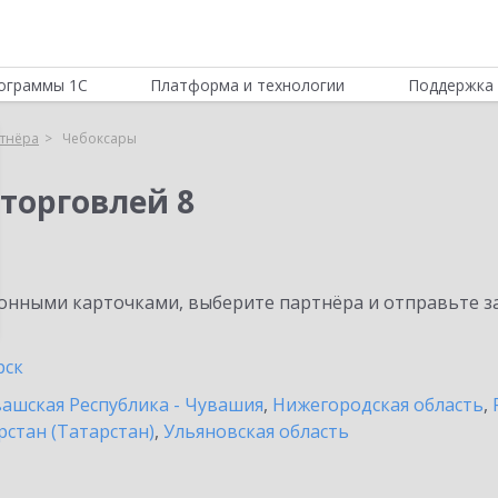
ограммы 1С
Платформа и технологии
Поддержка 
тнёра
Чебоксары
торговлей 8
нными карточками, выберите партнёра и отправьте за
рск
ашская Республика - Чувашия
,
Нижегородская область
,
рстан (Татарстан)
,
Ульяновская область