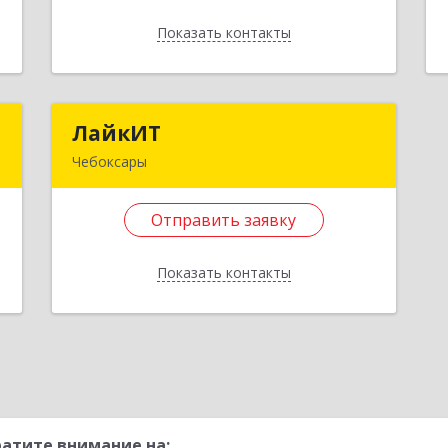
Показать контакты
е
Подробнее
Отправить заявку
а
ЛайкИТ
ЛайкИТ
Назад
Чебоксары
-
428034, Чувашская Республика -
,
Чувашия, Чебоксары г,
Отправить заявку
№
Композиторов Воробьевых ул, дом №
6
20, оф.407
Показать контакты
е
Подробнее
Отправить заявку
Назад
атите внимание на: