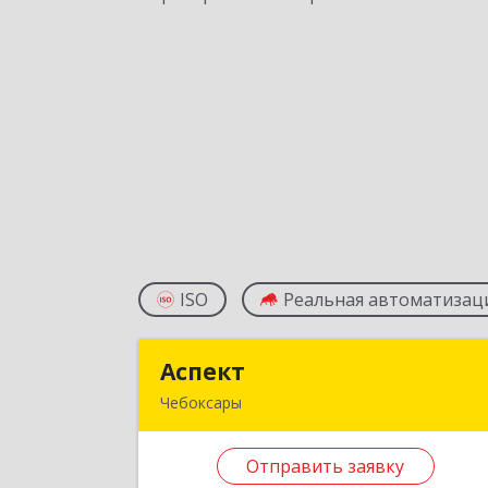
ISO
Реальная автоматизац
Аспект
Аспек
Чебоксары
428022, Чувашская Республика 
Чувашия, Чебоксары г, Калинина ул
Отправить заявку
Здание № 107, оф.30