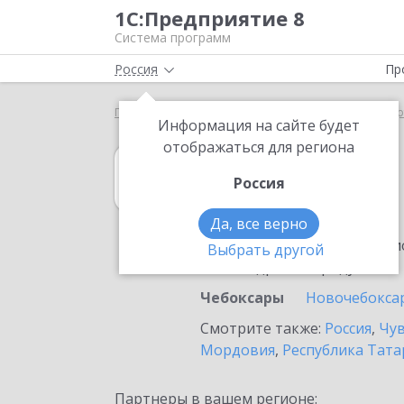
1С:Предприятие 8
Система программ
Россия
Пр
Главная
1С:Управление торговлей 8
Выбор пар
Информация на сайте будет
отображаться для региона
1С:Управление 
Россия
в Чебоксарах
Да, все верно
Ознакомьтесь с информацио
Выбрать другой
или внедрение продукта.
Чебоксары
Новочебокса
Смотрите также:
Россия
,
Чув
Мордовия
,
Республика Тата
Партнеры в вашем регионе: