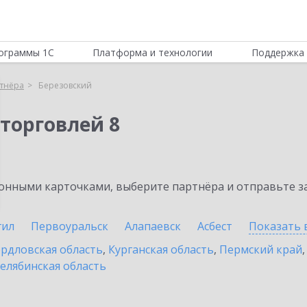
ограммы 1С
Платформа и технологии
Поддержка 
тнёра
Березовский
торговлей 8
нными карточками, выберите партнёра и отправьте за
гил
Первоуральск
Алапаевск
Асбест
Показать 
рдловская область
,
Курганская область
,
Пермский край
елябинская область