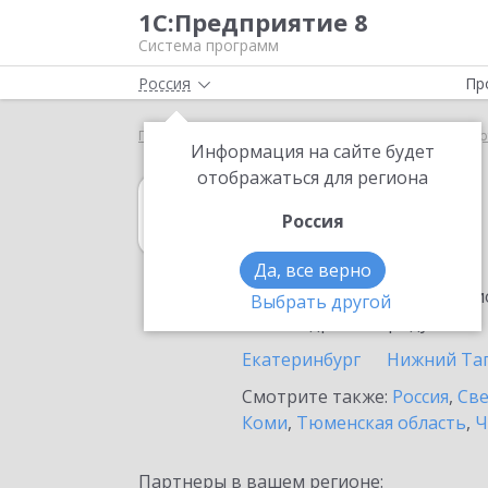
1С:Предприятие 8
Система программ
Россия
Пр
Главная
1С:Управление торговлей 8
Выбор пар
Информация на сайте будет
отображаться для региона
1С:Управление 
Россия
в Березовском
Да, все верно
Ознакомьтесь с информацио
Выбрать другой
или внедрение продукта.
Екатеринбург
Нижний Та
Смотрите также:
Россия
,
Све
Коми
,
Тюменская область
,
Ч
Партнеры в вашем регионе: