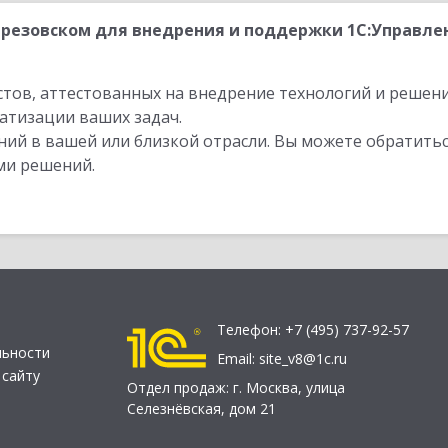
резовском для внедрения и поддержки 1С:Управлен
стов, аттестованных на внедрение технологий и решен
атизации ваших задач.
ий в вашей или близкой отрасли. Вы можете обратитьс
ми решений.
Телефон:
+7 (495) 737-92-57
льности
Email:
site_v8@1c.ru
 сайту
Отдел продаж:
г. Москва
,
улица
Селезнёвская, дом 21