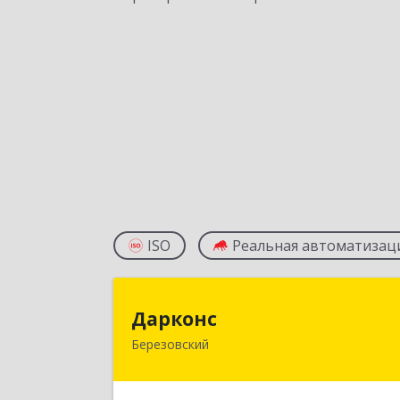
ISO
Реальная автоматизац
Даркон
Дарконс
Березовский
623700, Свердловская обл
Березовский г, Строителей ул, дом 
4, оф.41