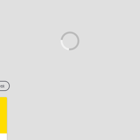
ия
с
,
№
8