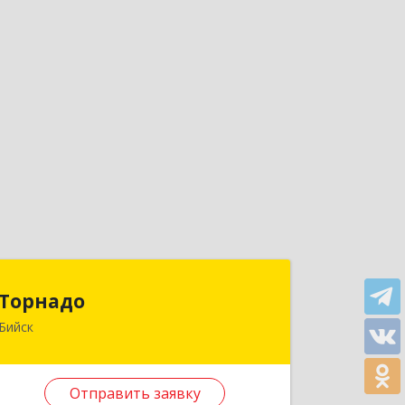
Торнадо
Торнадо
Бийск
659321, Алтайский край, Бийск г,
Советская ул, дом № 204/2
Отправить заявку
Подробнее