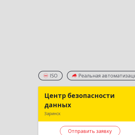
ISO
Реальная автоматизац
Центр безопасности
Центр безопасност
данных
данны
Заринск
659100, Алтайский край, Заринск г
Таратынова ул, дом № 11, кв.
Отправить заявку