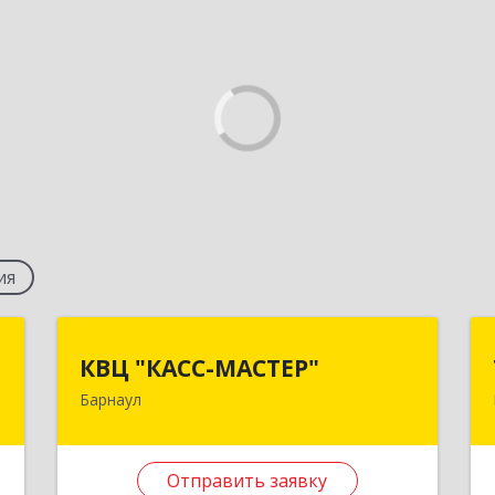
ия
и
КВЦ "КАСС-МАСТЕР"
КВЦ "КАСС-МАСТЕР"
х
Барнаул
656058, Алтайский край, г.о. город
Барнаул, Барнаул г, Шумакова ул, дом
,
№ 17А, оф.507
9
Отправить заявку