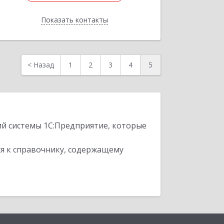
Отправить заявку
Показать контакты
Назад
<
Назад
1
2
3
4
5
ий системы 1С:Предприятие, которые
я к справочнику, содержащему