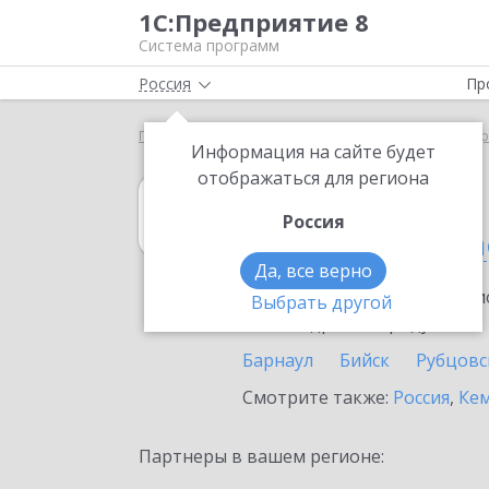
1С:Предприятие 8
Система программ
Россия
Пр
Главная
1С:Управление торговлей 8
Выбор пар
Информация на сайте будет
отображаться для региона
1С:Управление 
Россия
в Алтайском кра
Да, все верно
Ознакомьтесь с информацио
Выбрать другой
или внедрение продукта.
Барнаул
Бийск
Рубцовс
Смотрите также:
Россия
,
Кем
Партнеры в вашем регионе: