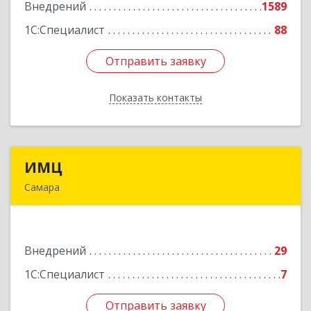
Внедрений
1589
Подробнее
1С:Специалист
88
Отправить заявку
Отправить заявку
Показать контакты
Назад
ИМЦ
ИМЦ
Самара
443010, Самарская обл, Самара г, Некрасовская
ул, дом № 56Б
Внедрений
29
Подробнее
1С:Специалист
7
Отправить заявку
Отправить заявку