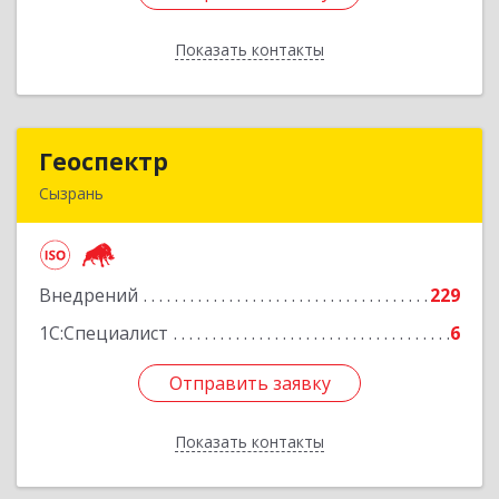
Показать контакты
Назад
Геоспектр
Геоспектр
Сызрань
446001, Самарская обл, Сызрань г, Кирова ул,
дом № 46
Внедрений
229
Подробнее
1С:Специалист
6
Отправить заявку
Отправить заявку
Показать контакты
Назад