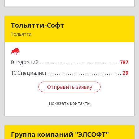
Тольятти-Софт
Тольятти-Софт
Тольятти
445037, Самарская обл, Тольятти г, Новый
проезд, 8 ДЦ Форум офис 307
Внедрений
787
Подробнее
1С:Специалист
29
Отправить заявку
Отправить заявку
Показать контакты
Назад
Группа компаний "ЭЛСОФТ"
Группа компаний "ЭЛСОФТ"