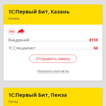
1С:Первый Бит, Казань
1С:Первый Бит, Казань
Казань
420133, Татарстан Респ, Казань г, Ямашева пр-
кт, дом № 37Б, пом./офис 1000/4
Внедрений
8159
Подробнее
1С:Специалист
66
Отправить заявку
Отправить заявку
Показать контакты
Назад
1С:Первый Бит, Пенза
1С:Первый Бит, Пенза
Пенза