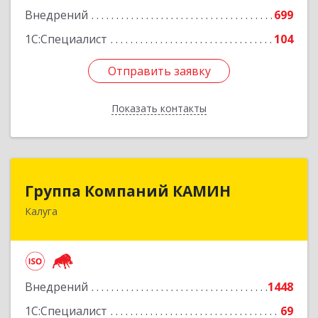
Внедрений
699
1С:Специалист
104
Отправить заявку
Отправить заявку
Показать контакты
Назад
Группа Компаний КАМИН
Группа Компаний КАМИН
Калуга
248023, Калужская обл, Калуга г, Теренинский
пер, дом № 6а
Подробнее
Внедрений
1448
1С:Специалист
69