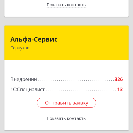
Показать контакты
Назад
Альфа-Сервис
Альфа-Сервис
Серпухов
142200, Московская обл, Серпухов г,
Красноармейская ул, дом № 35/60
Подробнее
Внедрений
326
1С:Специалист
13
Отправить заявку
Отправить заявку
Показать контакты
Назад