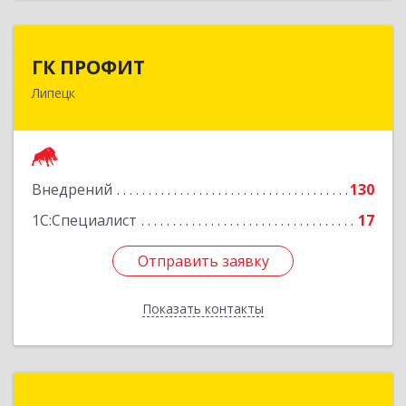
ГК ПРОФИТ
ГК ПРОФИТ
Липецк
398001, Липецкая обл, Липецк г, Советская ул,
дом № 66Б, пом.8
Подробнее
Внедрений
130
1С:Специалист
17
Отправить заявку
Отправить заявку
Показать контакты
Назад
Умные решения