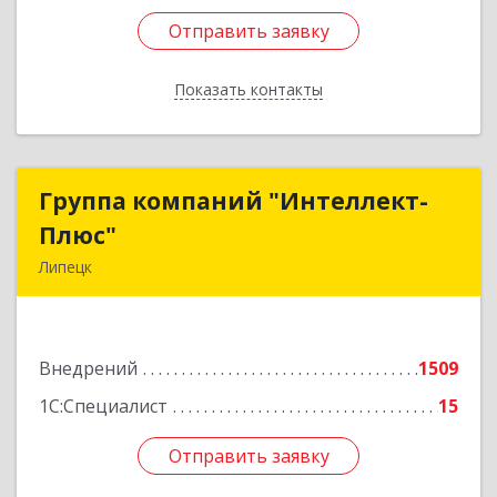
Отправить заявку
Отправить заявку
Показать контакты
Назад
Группа компаний "Интеллект-
Группа компаний "Интеллект-
Плюс"
Плюс"
Липецк
398024, Липецкая обл, Липецк г, Победы пл,
дом № 8, 306
Внедрений
1509
Подробнее
1С:Специалист
15
Отправить заявку
Отправить заявку