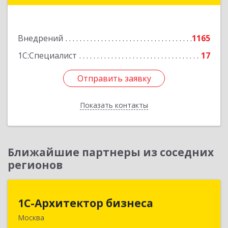
Подробнее
Внедрений
1165
1С:Специалист
17
Отправить заявку
Отправить заявку
Показать контакты
Назад
Ближайшие партнеры из соседних
регионов
1С-Архитектор бизнеса
1С-Архитектор бизнеса
Москва
115114, Москва г, Кожевнический 2-й пер, дом