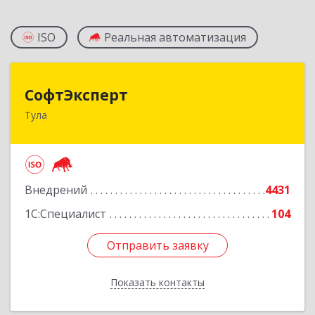
ISO
Реальная автоматизация
СофтЭксперт
СофтЭксперт
Тула
300013, Тульская обл, Тула г, Болдина ул, дом №
41А, пом.47, оф.1-4
Подробнее
Внедрений
4431
1С:Специалист
104
Отправить заявку
Отправить заявку
Показать контакты
Назад