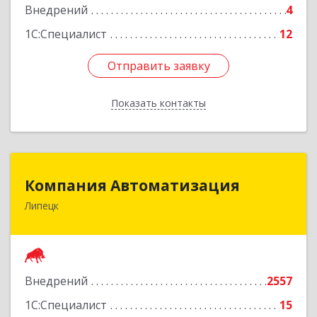
Внедрений
4
1С:Специалист
12
Отправить заявку
Отправить заявку
Показать контакты
Назад
Компания Автоматизация
Компания Автоматизация
Липецк
398001, Липецкая обл, Липецк г, Победы пл,
дом № 8
Подробнее
Внедрений
2557
1С:Специалист
15