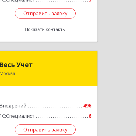
Отправить заявку
Отправить заявку
Показать контакты
Назад
Весь Учет
Весь Учет
Москва
109004, Москва г, Николоямская ул,
дом № 52, строение 2
Подробнее
Внедрений
496
1С:Специалист
6
Отправить заявку
Отправить заявку