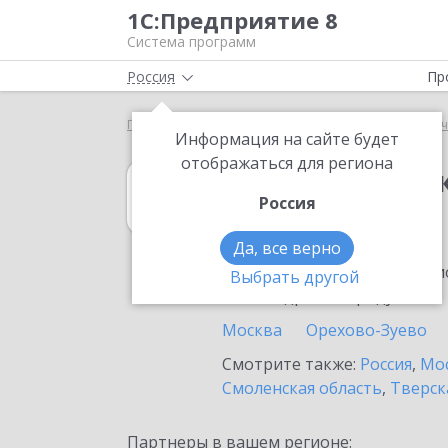
1С:Предприятие 8
Система программ
Россия
Пр
Главная
1С:Зарплата и кадры государственного у
Информация на сайте будет
отображаться для региона
1С:Зарплата и 
Россия
в Троицке
Да, все верно
Ознакомьтесь с информацио
Выбрать другой
или внедрение продукта.
Москва
Орехово-Зуево
Смотрите также:
Россия
,
Мос
Смоленская область
,
Тверск
Партнеры в вашем регионе: