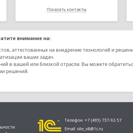
Показать контакты
Назад
атите внимание на:
стов, аттестованных на внедрение технологий и решен
атизации ваших задач.
ий в вашей или близкой отрасли. Вы можете обратитьс
ми решений.
Телефон:
+7 (495) 737-92-57
льности
Email:
site_v8@1c.ru