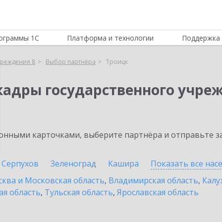
ограммы 1С
Платформа и технологии
Поддержка 
чреждения 8
Выбор партнёра
Троицк
кадры государственного учре
нными карточками, выберите партнёра и отправьте за
Серпухов
Зеленоград
Кашира
Показать все на
ква и Московская область
,
Владимирская область
,
Калу
ая область
,
Тульская область
,
Ярославская область