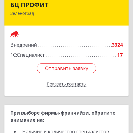
БЦ ПРОФИТ
БЦ ПРОФИТ
Зеленоград
124482, Москва г, Зеленоград г, корпус 340,
этаж 1, пом.Х, ком.1-5
Подробнее
Внедрений
3324
1С:Специалист
17
Отправить заявку
Отправить заявку
Показать контакты
Назад
При выборе фирмы-франчайзи, обратите
внимание на:
Наличие и количество специалистов,