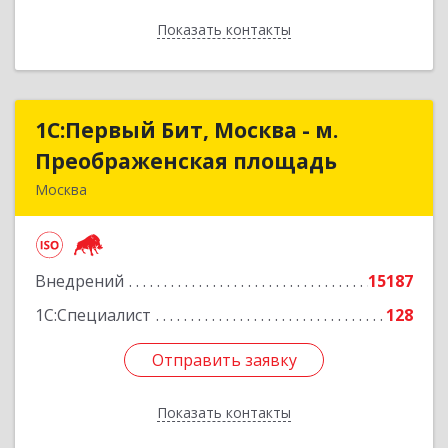
Показать контакты
Назад
1С:Первый Бит, Москва - м.
1С:Первый Бит, Москва - м.
Преображенская площадь
Преображенская площадь
Москва
107076, Москва г, Краснобогатырская ул, дом №
89, строение 1, пом.66
Внедрений
15187
Подробнее
1С:Специалист
128
Отправить заявку
Отправить заявку
Показать контакты
Назад