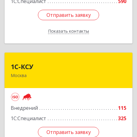
1С:Специалист
590
Отправить заявку
Отправить заявку
Показать контакты
Назад
1С-КСУ
1С-КСУ
Москва
129090, Москва г, вн.тер.г. муниципальный
округ Мещанский, Гиляровского ул, дом № 4,
строение 5
Подробнее
Внедрений
115
1С:Специалист
325
Отправить заявку
Отправить заявку