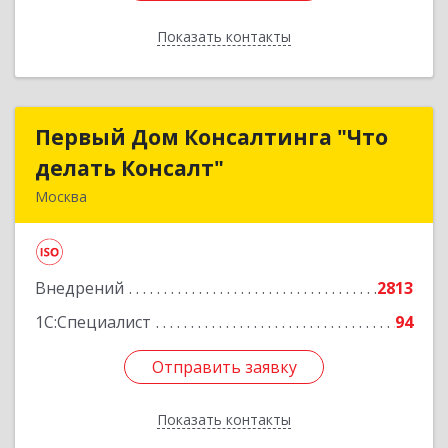
Показать контакты
Назад
Первый Дом Консалтинга "Что
Первый Дом Консалтинга "Что
делать Консалт"
делать Консалт"
Москва
127083, Москва г, Мишина ул, дом № 56
Подробнее
Внедрений
2813
1С:Специалист
94
Отправить заявку
Отправить заявку
Показать контакты
Назад