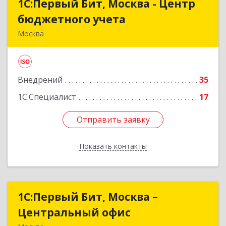
1С:Первый Бит, Москва - Центр
1С:Первый Бит, Москва - Центр
бюджетного учета
бюджетного учета
Москва
109147, Москва г, Воронцовская ул, дом № 35А,
строение 1
Внедрений
35
Подробнее
1С:Специалист
17
Отправить заявку
Отправить заявку
Показать контакты
Назад
1С:Первый Бит, Москва –
1С:Первый Бит, Москва –
Центральный офис
Центральный офис