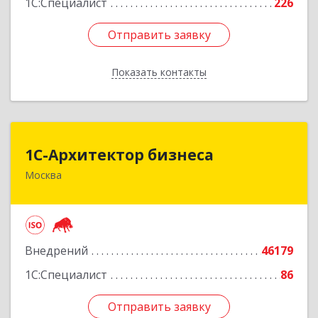
1С:Специалист
226
Отправить заявку
Отправить заявку
Показать контакты
Назад
1С-Архитектор бизнеса
1С-Архитектор бизнеса
Москва
115114, Москва г, Кожевнический 2-й пер, дом
№ 12, строение 2, этаж 2,пом.XII, ком.6
Подробнее
Внедрений
46179
1С:Специалист
86
Отправить заявку
Отправить заявку