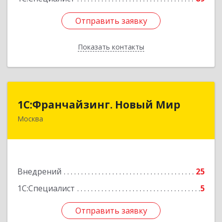
Отправить заявку
Отправить заявку
Показать контакты
Назад
1С:Франчайзинг. Новый Мир
1С:Франчайзинг. Новый Мир
Москва
101000, Москва г, Армянский пер, дом № 9,
строение 1, оф.113/17
Подробнее
Внедрений
25
1С:Специалист
5
Отправить заявку
Отправить заявку