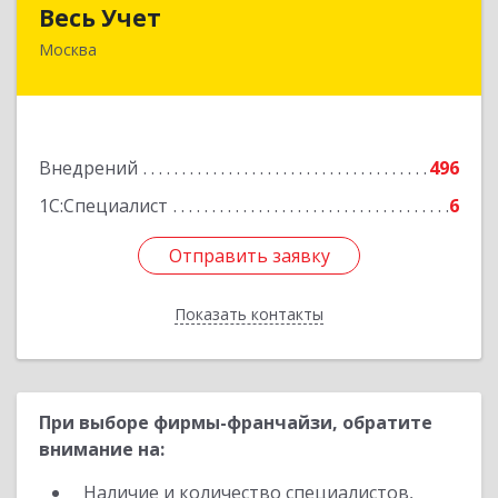
Весь Учет
Весь Учет
Москва
109004, Москва г, Николоямская ул, дом № 52,
строение 2
Подробнее
Внедрений
496
1С:Специалист
6
Отправить заявку
Отправить заявку
Показать контакты
Назад
При выборе фирмы-франчайзи, обратите
внимание на:
Наличие и количество специалистов,