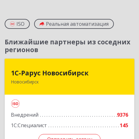
ISO
Реальная автоматизация
Ближайшие партнеры из соседних
регионов
1С-Рарус Новосибирск
1С-Рарус Новосибирск
Новосибирск
630015, Новосибирская обл, Новосибирск г,
Планетная ул, дом № 30,производственный
корпус 2Б, пом.5а
Подробнее
Внедрений
9376
1С:Специалист
145