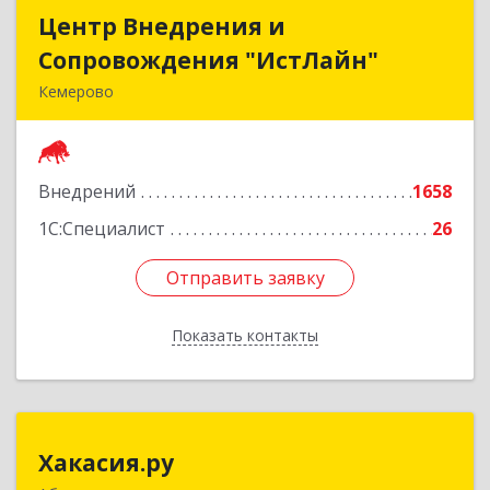
Центр Внедрения и
Центр Внедрения и
Сопровождения "ИстЛайн"
Сопровождения "ИстЛайн"
Кемерово
650000, Кемеровская область - Кузбасс обл, г.о.
Кемеровский, Кемерово г, Мичурина ул, дом №
13А, этаж 3, пом.2, оф.301
Внедрений
1658
Подробнее
1С:Специалист
26
Отправить заявку
Отправить заявку
Показать контакты
Назад
Хакасия.ру
Хакасия.ру