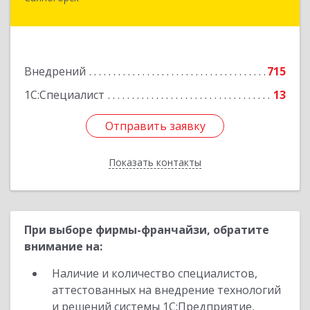
655603, Хакасия Респ, Саяногорск г, Советский
мкр, дом № 2, кв.262
Подробнее
Внедрений
715
1С:Специалист
13
Отправить заявку
Отправить заявку
Показать контакты
Назад
При выборе фирмы-франчайзи, обратите
внимание на:
Наличие и количество специалистов,
аттестованных на внедрение технологий
и решений системы 1С:Предприятие,