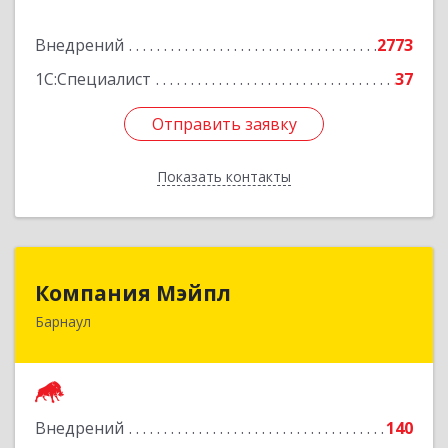
Подробнее
Внедрений
2773
1С:Специалист
37
Отправить заявку
Отправить заявку
Показать контакты
Назад
Компания Мэйпл
Компания Мэйпл
Барнаул
656038, Алтайский край, Барнаул г,
Комсомольский пр-кт, дом № 112
Подробнее
Внедрений
140