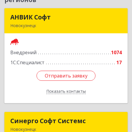
АНВИК Софт
АНВИК Софт
Новокузнецк
654079, Кемеровская область - Кузбасс,
Новокузнецкий г.о, Новокузнецк г,
Куйбышевский р-н, Невского ул, дом № 1, этаж
Внедрений
1074
2
1С:Специалист
17
Подробнее
Отправить заявку
Отправить заявку
Показать контакты
Назад
Синерго Софт Системс
Синерго Софт Системс
Новокузнецк