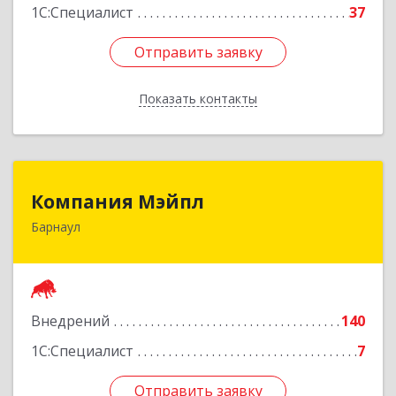
1С:Специалист
37
Отправить заявку
Отправить заявку
Показать контакты
Назад
Компания Мэйпл
Компания Мэйпл
Барнаул
656038, Алтайский край, Барнаул г,
Комсомольский пр-кт, дом № 112
Подробнее
Внедрений
140
1С:Специалист
7
Отправить заявку
Отправить заявку