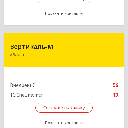
Показать контакты
Назад
Вертикаль-М
Вертикаль-М
Абакан
655017, Хакасия Респ, Абакан г, Чертыгашева
ул, дом № 124, кв.97Н
Подробнее
Внедрений
56
1С:Специалист
13
Отправить заявку
Отправить заявку
Показать контакты
Назад