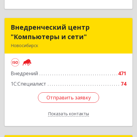
Внедренческий центр
Внедренческий центр
"Компьютеры и сети"
"Компьютеры и сети"
Новосибирск
630075, Новосибирская обл, Новосибирск г,
Залесского, дом № 5/1, оф.711
Внедрений
471
Подробнее
1С:Специалист
74
Отправить заявку
Отправить заявку
Показать контакты
Назад