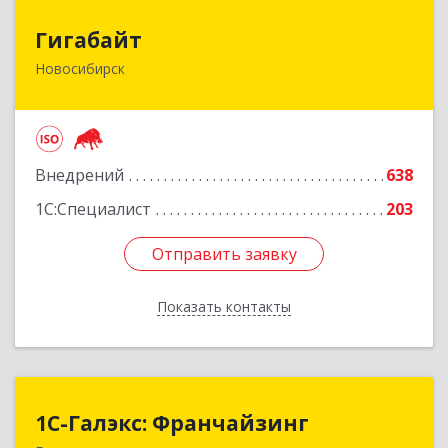
Гигабайт
Гигабайт
Новосибирск
630099, Новосибирская обл, Новосибирск г,
Ядринцевская ул, дом № 68/1, этаж 4
Подробнее
Внедрений
638
1С:Специалист
203
Отправить заявку
Отправить заявку
Показать контакты
Назад
1С-Галэкс: Франчайзинг
1С-Галэкс: Франчайзинг