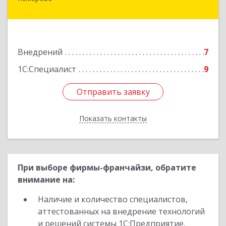
650036, Кемеровская обл, Кемерово г,
Тухачевского ул, дом № 22, корпус А, оф.405
Подробнее
Внедрений
7
1С:Специалист
9
Отправить заявку
Отправить заявку
Показать контакты
Назад
При выборе фирмы-франчайзи, обратите
внимание на:
Наличие и количество специалистов,
аттестованных на внедрение технологий
и решений системы 1С:Предприятие,